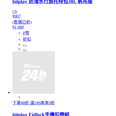
bitplay 防潑水行旅托特包30L 帆布版
(3)
$907
(售價已折)
$1,080
P幣
折扣
下單88折 滿190再享9折
bitplay Fidlock手機扣帶組