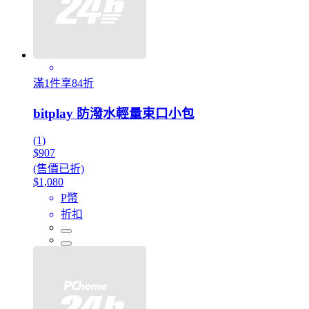
滿1件享84折
bitplay 防潑水輕量束口小包
(1)
$907
(售價已折)
$1,080
P幣
折扣