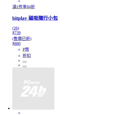
滿1件享84折
bitplay 磁吸隨行小包
(26)
$739
(售價已折)
$880
P幣
折扣