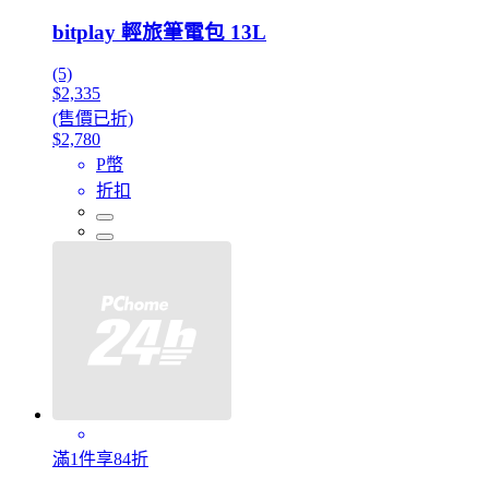
bitplay 輕旅筆電包 13L
(5)
$2,335
(售價已折)
$2,780
P幣
折扣
滿1件享84折