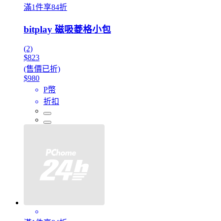
滿1件享84折
bitplay 磁吸菱格小包
(2)
$823
(售價已折)
$980
P幣
折扣