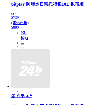
bitplay 防潑水日常托特包10L 帆布版
(2)
$739
(售價已折)
$880
P幣
折扣
滿1件享84折