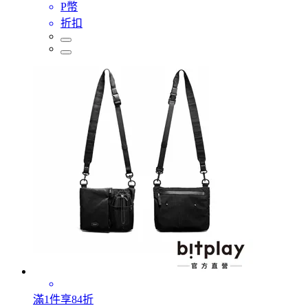
P幣
折扣
滿1件享84折