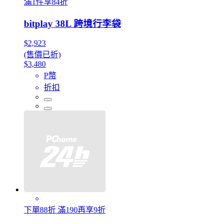
滿1件享84折
bitplay 38L 跨境行李袋
$2,923
(售價已折)
$3,480
P幣
折扣
下單88折 滿190再享9折