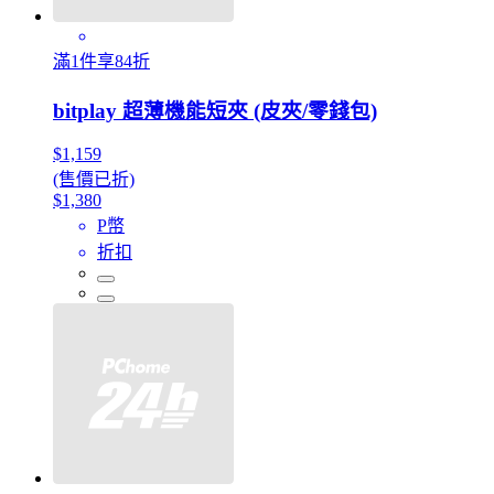
滿1件享84折
bitplay 超薄機能短夾 (皮夾/零錢包)
$1,159
(售價已折)
$1,380
P幣
折扣