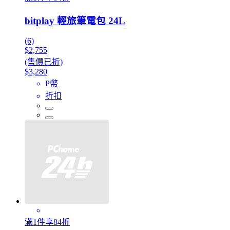
bitplay 輕旅筆電包 24L
(6)
$2,755
(售價已折)
$3,280
P幣
折扣
滿1件享84折