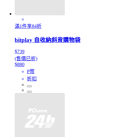
滿1件享84折
bitplay 自收納斜背購物袋
$739
(售價已折)
$880
P幣
折扣