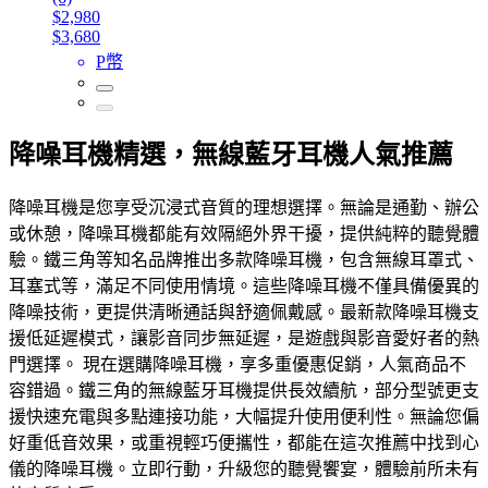
$2,980
$3,680
P幣
降噪耳機精選，無線藍牙耳機人氣推薦
降噪耳機是您享受沉浸式音質的理想選擇。無論是通勤、辦公
或休憩，降噪耳機都能有效隔絕外界干擾，提供純粹的聽覺體
驗。鐵三角等知名品牌推出多款降噪耳機，包含無線耳罩式、
耳塞式等，滿足不同使用情境。這些降噪耳機不僅具備優異的
降噪技術，更提供清晰通話與舒適佩戴感。最新款降噪耳機支
援低延遲模式，讓影音同步無延遲，是遊戲與影音愛好者的熱
門選擇。 現在選購降噪耳機，享多重優惠促銷，人氣商品不
容錯過。鐵三角的無線藍牙耳機提供長效續航，部分型號更支
援快速充電與多點連接功能，大幅提升使用便利性。無論您偏
好重低音效果，或重視輕巧便攜性，都能在這次推薦中找到心
儀的降噪耳機。立即行動，升級您的聽覺饗宴，體驗前所未有