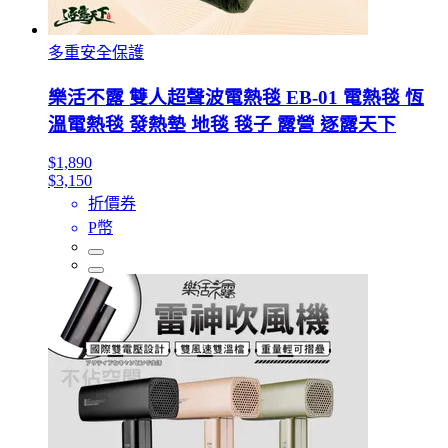
多重安全保護
樂活不露 雙人超聲波電熱毯 EB-01 電熱毯 恆
溫電熱毯 發熱墊 地毯 毯子 露營 逐露天下
$1,890
$3,150
折價券
P幣