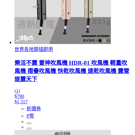
世界各地隨插即用
樂活不露 雷神吹風機 HDR-01 吹風機 輕量吹
風機 摺疊吹風機 快乾吹風機 速乾吹風機 露營
逐露天下
(1)
$790
$1,317
折價券
P幣