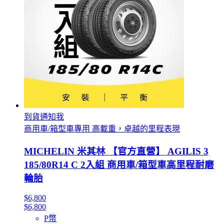
到貨通知我
商用車/箱型車專用 高載重，卓越的里程表現
MICHELIN 米其林 【官方直營】 AGILIS 3
185/80R14 C 2入組 商用車/箱型車高里程耐磨
輪胎
$6,800
$6,800
P幣