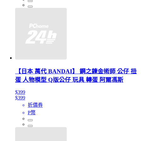
【日本 萬代 BANDAI】 鋼之鍊金術師 公仔 扭
蛋 人物模型 Q版公仔 玩具 轉蛋 阿爾馮斯
$399
$399
折價券
P幣