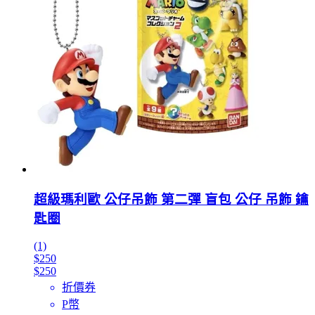
超級瑪利歐 公仔吊飾 第二彈 盲包 公仔 吊飾 鑰
匙圈
(1)
$250
$250
折價券
P幣