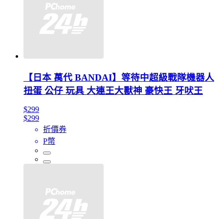
【日本 萬代 BANDAI】等待中超級戰隊機器人
扭蛋 公仔 玩具 大連王大獸神 豪快王 牙吠王
$299
$299
折價券
P幣