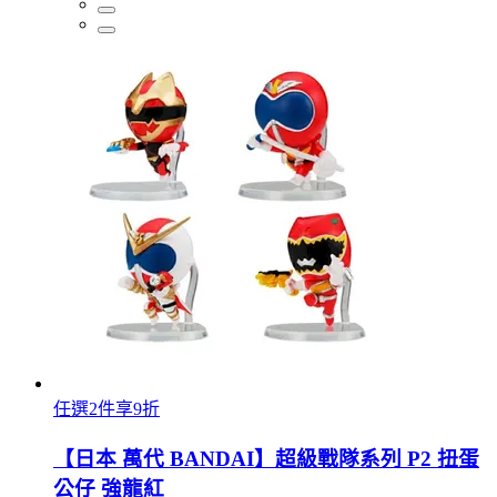
任選2件享9折
【日本 萬代 BANDAI】超級戰隊系列 P2 扭蛋
公仔 強龍紅