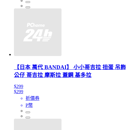
【日本 萬代 BANDAI】 小小哥吉拉 扭蛋 吊飾
公仔 哥吉拉 摩斯拉 蓋鋼 基多拉
$299
$299
折價券
P幣