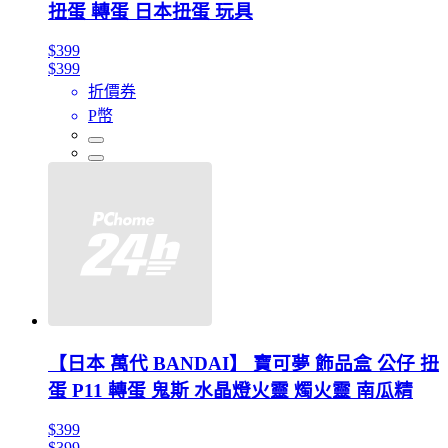
扭蛋 轉蛋 日本扭蛋 玩具
$399
$399
折價券
P幣
【日本 萬代 BANDAI】 寶可夢 飾品盒 公仔 扭
蛋 P11 轉蛋 鬼斯 水晶燈火靈 燭火靈 南瓜精
$399
$399