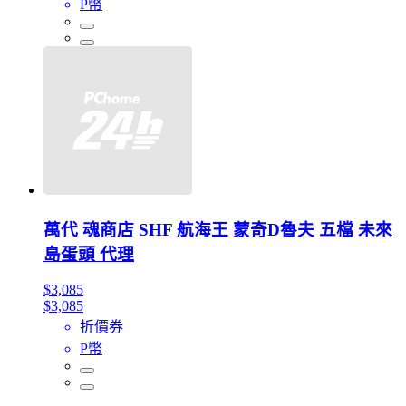
P幣
萬代 魂商店 SHF 航海王 蒙奇D魯夫 五檔 未來
島蛋頭 代理
$3,085
$3,085
折價券
P幣