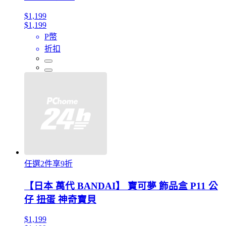
$1,199
$1,199
P幣
折扣
任選2件享9折
【日本 萬代 BANDAI】 寶可夢 飾品盒 P11 公
仔 扭蛋 神奇寶貝
$1,199