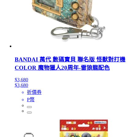
BANDAI 萬代 數碼寶貝 聯名版 怪獸對打機
COLOR 魔物獵人20周年-雷狼龍配色
$3,680
$3,680
折價券
P幣