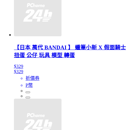
【日本 萬代 BANDAI 】 蠟筆小新 X 假面騎士
扭蛋 公仔 玩具 模型 轉蛋
$329
$329
折價券
P幣