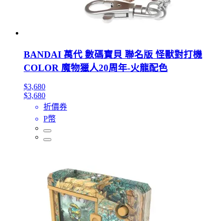
BANDAI 萬代 數碼寶貝 聯名版 怪獸對打機
COLOR 魔物獵人20周年-火龍配色
$3,680
$3,680
折價券
P幣