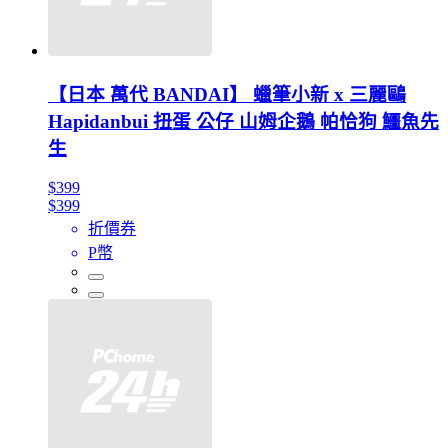
【日本 萬代 BANDAI】 蠟筆小新 x 三麗鷗
Hapidanbui 扭蛋 公仔 山姆企鵝 帕恰狗 鱷魚先
生
$399
$399
折價券
P幣