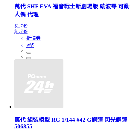
萬代 SHF EVA 福音戰士新劇場版 綾波零 可動
人偶 代理
$1,749
$1,749
折價券
P幣
萬代 組裝模型 RG 1/144 #42 G鋼彈 閃光鋼彈
506855