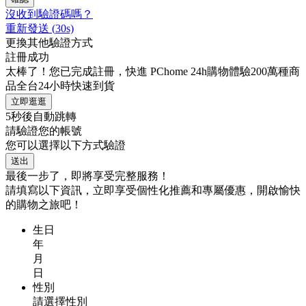
沒收到驗證碼嗎？
重新發送
(
30
s)
更換其他驗證方式
註冊成功
太棒了！您已完成註冊，快進 PChome 24h購物體驗200萬種商
品全台24小時快速到貨
立即逛逛
5
秒後自動跳轉
請驗證您的帳號
您可以選擇以下方式驗證
送出
最後一步了，即將享受完整服務！
請填寫以下資訊，立即享受個性化推薦和專屬優惠，開啟愉快
的購物之旅吧！
生日
年
月
日
性別
請選擇性別