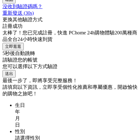
沒收到驗證碼嗎？
重新發送
(
30
s)
更換其他驗證方式
註冊成功
太棒了！您已完成註冊，快進 PChome 24h購物體驗200萬種商
品全台24小時快速到貨
立即逛逛
5
秒後自動跳轉
請驗證您的帳號
您可以選擇以下方式驗證
送出
最後一步了，即將享受完整服務！
請填寫以下資訊，立即享受個性化推薦和專屬優惠，開啟愉快
的購物之旅吧！
生日
年
月
日
性別
請選擇性別