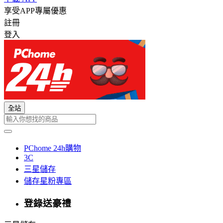
享受APP專屬優惠
註冊
登入
全站
PChome 24h購物
3C
三星儲存
儲存星粉專區
登錄送豪禮