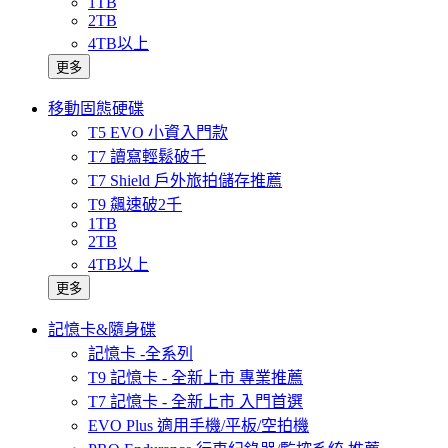
1TB
2TB
4TB以上
更多
移動固態硬碟
T5 EVO 小資入門款
T7 讀寫輕鬆破千
T7 Shield 戶外旅拍儲存推薦
T9 飆速破2千
1TB
2TB
4TB以上
更多
記憶卡&隨身碟
記憶卡 -全系列
T9 記憶卡 - 全新上市 專業推薦
T7 記憶卡 - 全新上市 入門首選
EVO Plus 適用手機/平板/空拍機