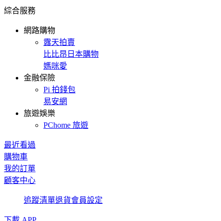
綜合服務
網路購物
露天拍賣
比比昂日本購物
媽咪愛
金融保險
Pi 拍錢包
易安網
旅遊娛樂
PChome 旅遊
最近看過
購物車
我的訂單
顧客中心
追蹤清單
退貨
會員設定
下載 APP