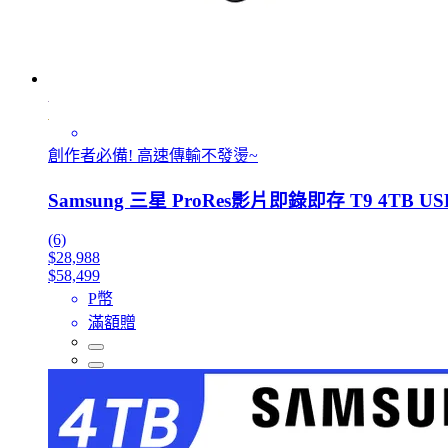
創作者必備! 高速傳輸不發燙~
Samsung 三星 ProRes影片即錄即存 T9 4TB US
(6)
$28,988
$58,499
P幣
滿額贈