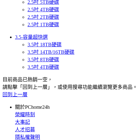
2.5吋 5TB硬碟
2.5吋 4TB硬碟
2.5吋 2TB硬碟
2.5吋 1TB硬碟
3.5-容量超快選
3.5吋 18TB硬碟
3.5吋 14TB/16TB硬碟
3.5吋 8TB硬碟
3.5吋 4TB硬碟
目前商品已熱銷一空，
請點擊「回到上一層」，或使用搜尋功能繼續瀏覽更多商品。
回到上一層
關於PChome24h
榮耀時刻
大事記
人才招募
隱私權聲明