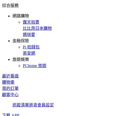
綜合服務
網路購物
露天拍賣
比比昂日本購物
媽咪愛
金融保險
Pi 拍錢包
易安網
旅遊娛樂
PChome 旅遊
最近看過
購物車
我的訂單
顧客中心
追蹤清單
退貨
會員設定
下載 APP