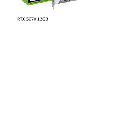
INNO3D 映眾 GeForce RTX 5070 12GB
GDDR7 TWIN X2 OC WHITE 顯示卡
$29,888
$33,999
P幣