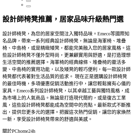
設計師椅凳推薦，居家品味升級熱門選
設計師椅凳，為您的居家空間注入獨特品味。Emeco等國際知
名品牌，帶來一系列經典設計師椅凳，無論是海軍椅、堆疊
椅、中島椅，或是精緻矮凳，都能完美融入您的居家風格。這
些設計師椅凳不僅外型時尚，更兼顧實用與舒適，是打造理想
生活空間的推薦選擇。海軍椅的經典線條、堆疊椅的靈活多
變、中島椅的實用功能，以及矮凳的輕巧便利，每一款設計師
椅凳都代表著對生活品質的追求。 現在正是選購設計師椅凳
的最佳時機，多項優惠促銷活動進行中，讓您輕鬆擁有心儀的
家具。Emeco系列設計師椅凳，以其卓越工藝與獨特風格，成
為市場上的人氣商品。無論是打造現代簡約，或是復古工業
風，這些設計師椅凳都能成為空間中的亮點。最新款式不斷推
出，提供您更多元的選擇。把握這次熱門促銷，讓您的家煥然
一新，享受設計師椅凳帶來的舒適與美感。
關於PChome24h