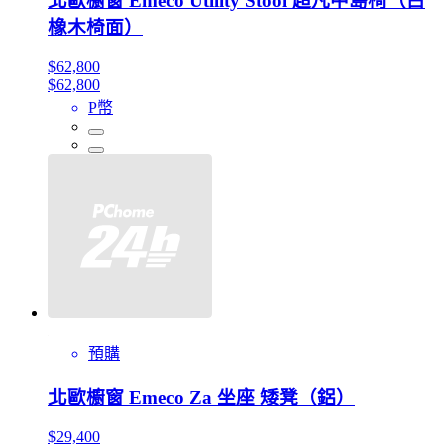
北歐櫥窗 Emeco Utility Stool 超凡中島椅（白
橡木椅面）
$62,800
$62,800
P幣
預購
北歐櫥窗 Emeco Za 坐座 矮凳（鋁）
$29,400