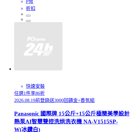
P幣
折扣
快速安裝
任選1件享86折
2026.08.19前登錄送3000回饋金+香氛組
Panasonic 國際牌 15公斤+15公斤極簡美學設計
熱泵AI智慧雙控洗烘洗衣機 NA-V1515SP-
W(冰鑽白)