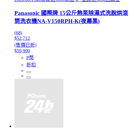
Panasonic 國際牌 15公斤熱泵除濕式洗脫烘滾
筒洗衣機NA-V150RPH-K(夜幕黑)
(68)
$52,712
(售價已折)
$59,900
P幣
折扣