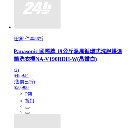
任選1件享86折
Panasonic 國際牌 19公斤溫風循環式洗脫烘滾
筒洗衣機NA-V190RDH-W(晶鑽白)
(2)
$48,934
(售價已折)
$56,900
P幣
折扣