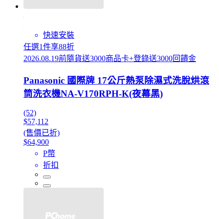
快速安裝
任選1件享88折
2026.08.19前隨貨送3000商品卡+登錄送3000回饋金
Panasonic 國際牌 17公斤熱泵除濕式洗脫烘滾
筒洗衣機NA-V170RPH-K(夜幕黑)
(52)
$57,112
(售價已折)
$64,900
P幣
折扣