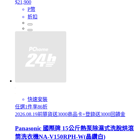
$21,900
P幣
折扣
快速安裝
任選1件享86折
2026.08.19前隨貨送3000商品卡+登錄送3000回饋金
Panasonic 國際牌 15公斤熱泵除濕式洗脫烘滾
筒洗衣機NA-V150RPH-W(晶鑽白)