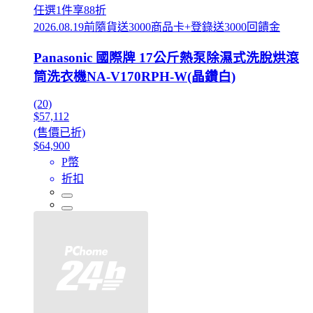
任選1件享88折
2026.08.19前隨貨送3000商品卡+登錄送3000回饋金
Panasonic 國際牌 17公斤熱泵除濕式洗脫烘滾
筒洗衣機NA-V170RPH-W(晶鑽白)
(20)
$57,112
(售價已折)
$64,900
P幣
折扣