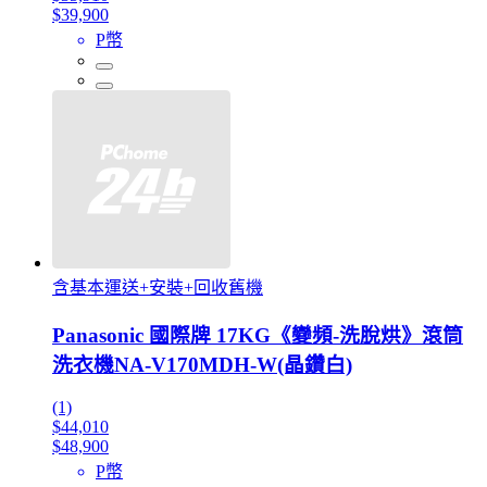
$39,900
P幣
含基本運送+安裝+回收舊機
Panasonic 國際牌 17KG《變頻-洗脫烘》滾筒
洗衣機NA-V170MDH-W(晶鑽白)
(1)
$44,010
$48,900
P幣