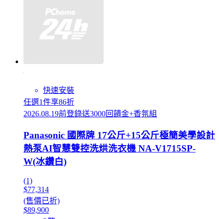
快速安裝
任選1件享86折
2026.08.19前登錄送3000回饋金+香氛組
Panasonic 國際牌 17公斤+15公斤極簡美學設計
熱泵AI智慧雙控洗烘洗衣機 NA-V1715SP-
W(冰鑽白)
(1)
$77,314
(售價已折)
$89,900