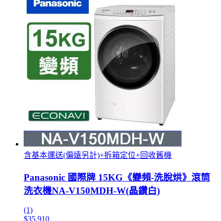
含基本運送(偏遠另計)+拆箱定位+回收舊機
Panasonic 國際牌 15KG《變頻-洗脫烘》滾筒
洗衣機NA-V150MDH-W(晶鑽白)
(1)
$35,910