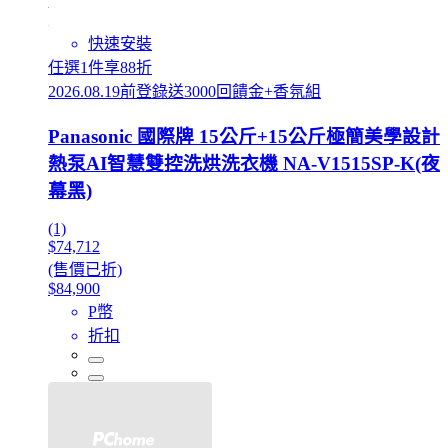
快速安裝
任選1件享88折
2026.08.19前登錄送3000回饋金+香氛組
Panasonic 國際牌 15公斤+15公斤極簡美學設計
熱泵AI智慧雙控洗烘洗衣機 NA-V1515SP-K(夜
幕黑)
(1)
$74,712
(售價已折)
$84,900
P幣
折扣