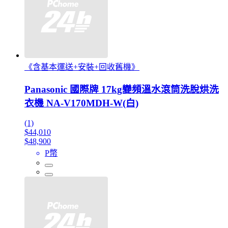
《含基本運送+安裝+回收舊機》
Panasonic 國際牌 17kg變頻溫水滾筒洗脫烘洗
衣機 NA-V170MDH-W(白)
(1)
$44,010
$48,900
P幣