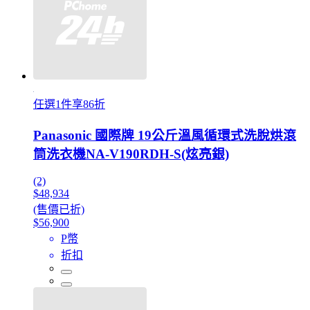
任選1件享86折
Panasonic 國際牌 19公斤溫風循環式洗脫烘滾
筒洗衣機NA-V190RDH-S(炫亮銀)
(2)
$48,934
(售價已折)
$56,900
P幣
折扣