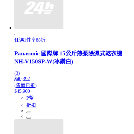
任選1件享88折
Panasonic 國際牌 15公斤熱泵除濕式乾衣機
NH-V150SP-W(冰鑽白)
(3)
$40,392
(售價已折)
$45,900
P幣
折扣