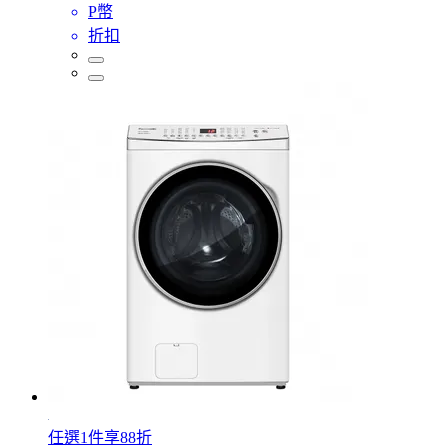
P幣
折扣
任選1件享88折