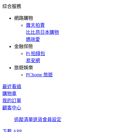
綜合服務
網路購物
露天拍賣
比比昂日本購物
媽咪愛
金融保險
Pi 拍錢包
易安網
旅遊娛樂
PChome 旅遊
最近看過
購物車
我的訂單
顧客中心
追蹤清單
退貨
會員設定
下載 APP