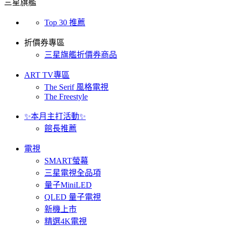
三星旗艦
Top 30 推薦
折價券專區
三星旗艦折價券商品
ART TV專區
The Serif 風格電視
The Freestyle
✨本月主打活動✨
館長推薦
電視
SMART螢幕
三星電視全品項
量子MiniLED
QLED 量子電視
新機上市
精選4K電視