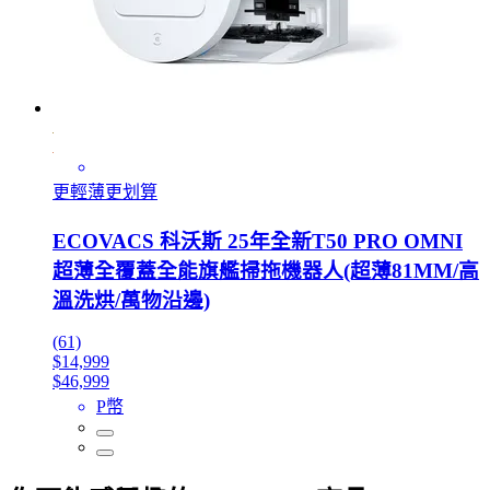
更輕薄更划算
ECOVACS 科沃斯 25年全新T50 PRO OMNI
超薄全覆蓋全能旗艦掃拖機器人(超薄81MM/高
溫洗烘/萬物沿邊)
(61)
$14,999
$46,999
P幣