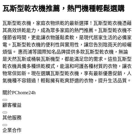
瓦斯型乾衣機推薦，熱門機種輕鬆選購
瓦斯型乾衣機，家庭衣物烘乾的最新選擇！瓦斯型乾衣機憑藉
其高效烘乾能力，成為眾多家庭的熱門推薦。瓦斯型乾衣機不
僅節省時間，更能讓衣物蓬鬆柔軟，是現代居家生活的必備家
電。瓦斯型乾衣機的便利性與實用性，讓您告別陰雨天的晾曬
煩惱。 惠而浦等國際知名品牌提供多款瓦斯型乾衣機，無論
是天然瓦斯或桶裝瓦斯機型，都能滿足您的需求。這些瓦斯型
乾衣機具備多種烘乾模式，能溫和呵護各種材質的衣物，讓衣
物常保如新。現在選購瓦斯型乾衣機，享有最新優惠促銷，人
氣機種不容錯過！輕鬆擁有乾爽舒適的衣物，提升生活品質。
關於PChome24h
顧客權益
其他服務
企業合作