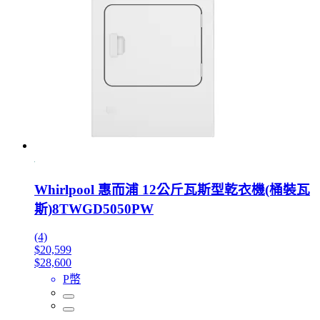
Whirlpool 惠而浦 12公斤瓦斯型乾衣機(桶裝瓦
斯)8TWGD5050PW
(4)
$20,599
$28,600
P幣