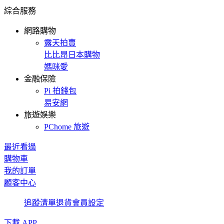
綜合服務
網路購物
露天拍賣
比比昂日本購物
媽咪愛
金融保險
Pi 拍錢包
易安網
旅遊娛樂
PChome 旅遊
最近看過
購物車
我的訂單
顧客中心
追蹤清單
退貨
會員設定
下載 APP