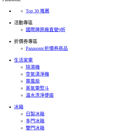
Top 30 推薦
活動專區
國際牌原廠直營9折
折價券專區
Panasonic折價券商品
生活家電
除濕機
空氣清淨機
電風扇
蒸氣電熨斗
溫水洗淨便座
冰箱
日製冰箱
多門冰箱
雙門冰箱