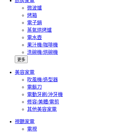
廚房家電
微波爐
烤箱
電子鍋
蒸氣烘烤爐
電水壺
果汁機/咖啡機
洗碗機/烘碗機
更多
美容家電
吹風機/造型器
電鬍刀
電動牙刷/沖牙機
修容/美體/電剪
其他美容家電
視聽家電
電視