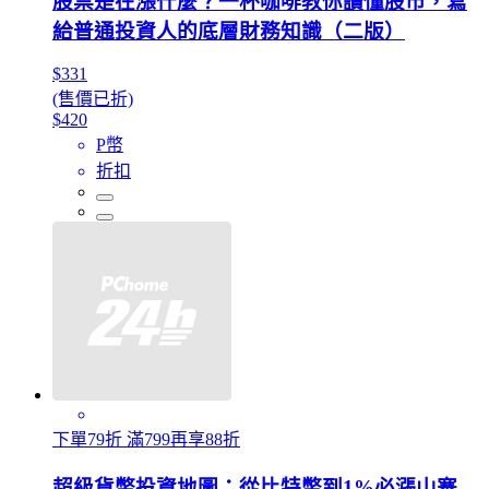
股票是在漲什麼？一杯咖啡教你讀懂股市，寫
給普通投資人的底層財務知識（二版）
$331
(售價已折)
$420
P幣
折扣
下單79折 滿799再享88折
超級貨幣投資地圖：從比特幣到1%必漲山寨