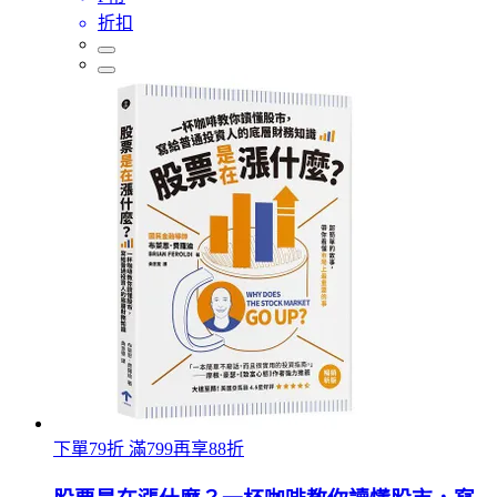
折扣
下單79折 滿799再享88折