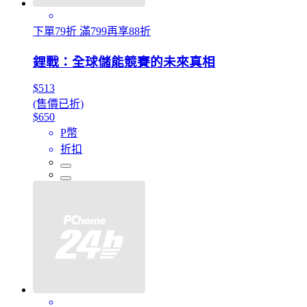
下單79折 滿799再享88折
鋰戰：全球儲能競賽的未來真相
$513
(售價已折)
$650
P幣
折扣