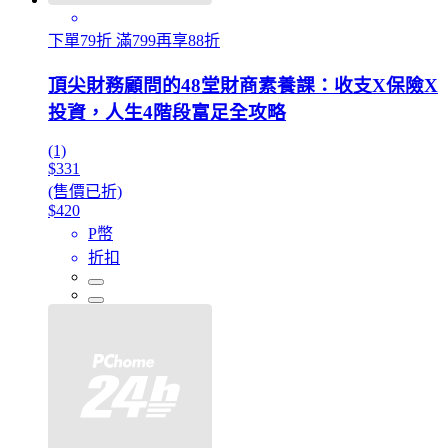
下單79折 滿799再享88折
頂尖財務顧問的48堂財商素養課：收支X保險X
投資，人生4階段富足全攻略
(1)
$331
(售價已折)
$420
P幣
折扣