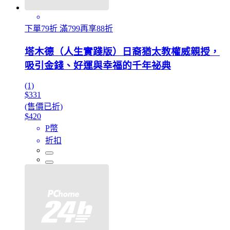
下單79折 滿799再享88折
塔木德（人生實踐版）日裔猶太教權威親授，
吸引金錢、好運與幸福的千年祕典
(1)
$331
(售價已折)
$420
P幣
折扣