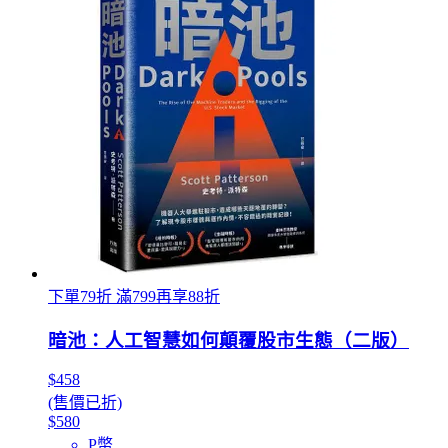
下單79折 滿799再享88折
暗池：人工智慧如何顛覆股市生態（二版）
$458
(售價已折)
$580
P幣