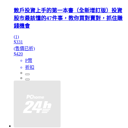
散戶投資上手的第一本書（全新增訂版）投資
股市最該懂的47件事，教你買對賣對，抓住賺
錢機會
(1)
$331
(售價已折)
$420
P幣
折扣