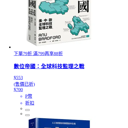
下單79折 滿799再享88折
數位帝國：全球科技監理之戰
$553
(售價已折)
$700
P幣
折扣