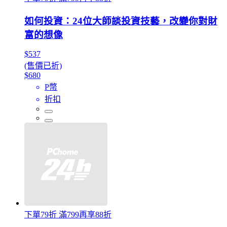
如何投資：24位大師談投資技藝，改變你對財
富的想像
$537
(售價已折)
$680
P幣
折扣
下單79折 滿799再享88折