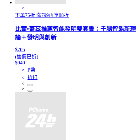
下單75折 滿799再享88折
比爾•蓋茲推薦智能發明雙套書：千腦智能新理
論＋發明與創新
$705
(售價已折)
$940
P幣
折扣