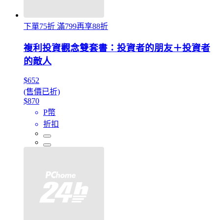
下單75折 滿799再享88折
複利投資觀念雙套書：投資者的朋友＋投資者
的敵人
$652
(售價已折)
$870
P幣
折扣