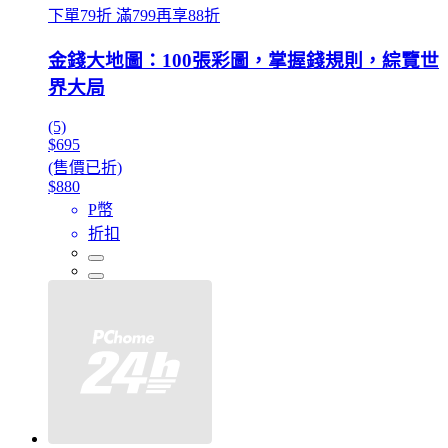
下單79折 滿799再享88折
金錢大地圖：100張彩圖，掌握錢規則，綜覽世
界大局
(5)
$695
(售價已折)
$880
P幣
折扣