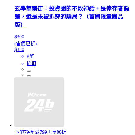
玄學華爾街：投資圈的不敗神話，是倖存者偏
差，還是未被拆穿的騙局？（首刷限量贈品
版）
$300
(售價已折)
$380
P幣
折扣
下單79折 滿799再享88折