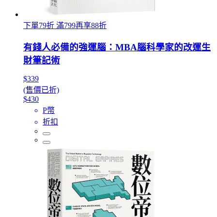
下單79折 滿799再享88折
有錢人必備的強運腦：MBA腦科學家的改運生
財筆記術
$339
(售價已折)
$430
P幣
折扣