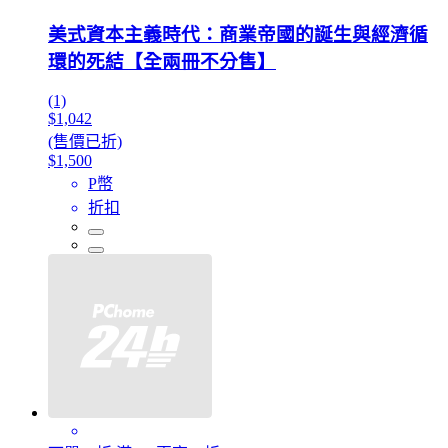
美式資本主義時代：商業帝國的誕生與經濟循
環的死結【全兩冊不分售】
(1)
$1,042
(售價已折)
$1,500
P幣
折扣