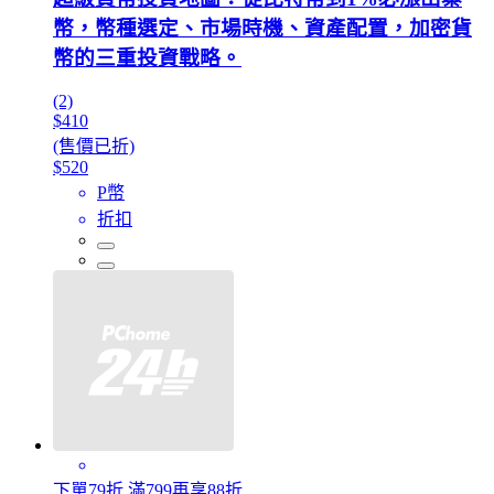
幣，幣種選定、市場時機、資產配置，加密貨
幣的三重投資戰略。
(2)
$410
(售價已折)
$520
P幣
折扣
下單79折 滿799再享88折