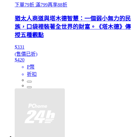
下單79折 滿799再享88折
猶太人商道與塔木德智慧：一個弱小無力的民
族，口袋裡裝著全世界的財富。《塔木德》傳
授五種觀點
$331
(售價已折)
$420
P幣
折扣