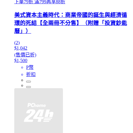
下單79折 滿799再享88折
美式資本主義時代：商業帝國的誕生與經濟循
環的死結【全兩冊不分售】（附贈「投資鈔能
曆」）
(2)
$1,042
(售價已折)
$1,500
P幣
折扣