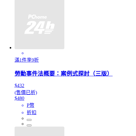
滿1件享9折
勞動事件法概要：案例式探討（三版）
$432
(售價已折)
$480
P幣
折扣