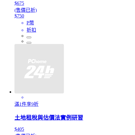
$675
(售價已折)
$750
P幣
折扣
滿1件享9折
土地租稅與估價法實例研習
$405