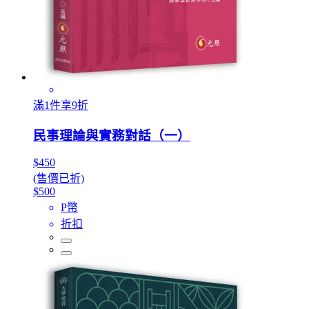
滿1件享9折
民事理論與實務對話（一）
$450
(售價已折)
$500
P幣
折扣