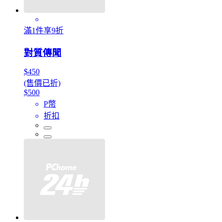
滿1件享9折
對質傳聞
$450
(售價已折)
$500
P幣
折扣