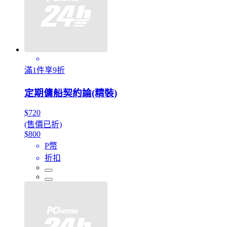
滿1件享9折
定期傭船契約論(精裝)
$720
(售價已折)
$800
P幣
折扣