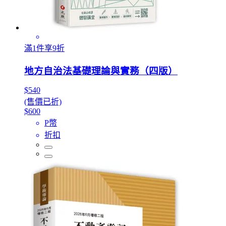
滿1件享9折
地方自治法基礎理論與實務（四版）
$540
(售價已折)
$600
P幣
折扣