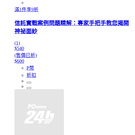
滿1件享9折
信託實戰案例問題精解：專家手把手教您揭開
神祕面紗
(1)
$540
(售價已折)
$600
P幣
折扣