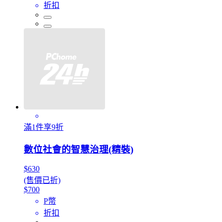
折扣
滿1件享9折
數位社會的智慧治理(精裝)
$630
(售價已折)
$700
P幣
折扣