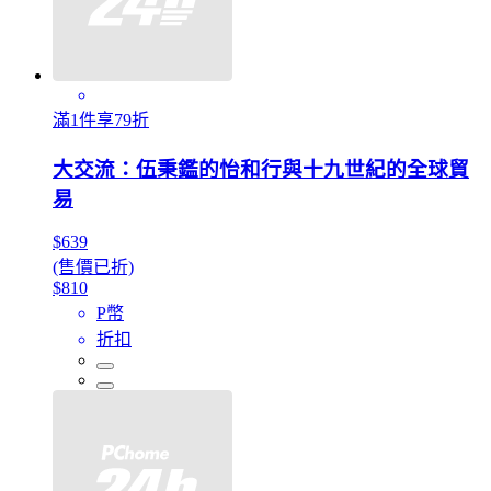
滿1件享79折
大交流：伍秉鑑的怡和行與十九世紀的全球貿
易
$639
(售價已折)
$810
P幣
折扣