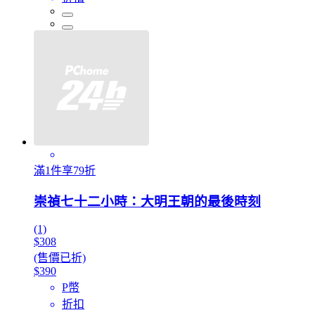
滿1件享79折
崇禎七十二小時：大明王朝的最後時刻
(1)
$308
(售價已折)
$390
P幣
折扣