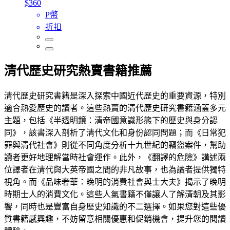
$360
P幣
折扣
清代歷史研究熱賣書籍推薦
清代歷史研究書籍是深入探索中國近代歷史的重要資源，特別
適合熱愛歷史的讀者。這些熱賣的清代歷史研究書籍涵蓋多元
主題，包括《半透明鏡：清帝國意識形態下的歷史與身分認
同》，該書深入剖析了清代文化和身份認同問題；而《日常犯
罪與清代社會》則從不同角度分析十九世紀的竊盜案件，幫助
讀者更好地理解當時社會運作。此外，《翻譯的危險》講述兩
位譯者在清代與大英帝國之間的非凡故事，也為讀者提供獨特
視角。而《品味奢華：晚明的消費社會與士大夫》揭示了晚明
時期士人的消費文化。這些人氣書籍不僅讓人了解清朝及其影
響，同時也是豐富自身歷史知識的不二選擇。如果您對這些優
質書籍感興趣，不妨留意相關優惠和促銷機會，提升您的閱讀