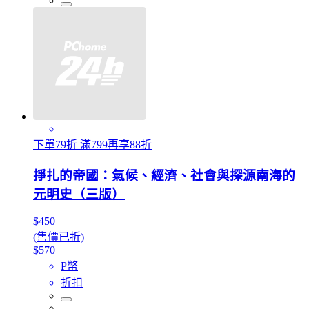
下單79折 滿799再享88折
掙扎的帝國：氣候、經濟、社會與探源南海的
元明史（三版）
$450
(售價已折)
$570
P幣
折扣