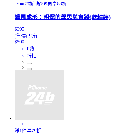
下單79折 滿799再享88折
鑄風成形：明儒的學思與實踐(軟精裝)
$395
(售價已折)
$500
P幣
折扣
滿1件享79折