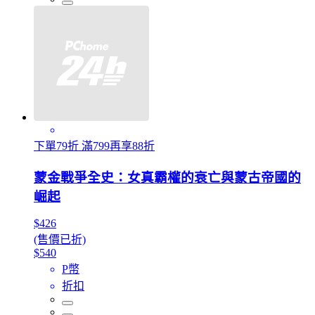
下單79折 滿799再享88折
蒙金戰爭全史：女真霸權的衰亡與蒙古帝國的
崛起
$426
(售價已折)
$540
P幣
折扣