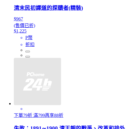
清末民初譯道的探賾者(精裝)
$967
(售價已折)
$1,225
P幣
折扣
下單79折 滿799再享88折
失敗：1891∼1900 清王朝的戰爭、改革和排外