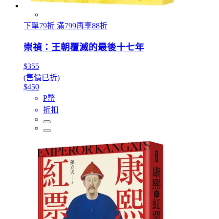
下單79折 滿799再享88折
崇禎：王朝覆滅的最後十七年
$355
(售價已折)
$450
P幣
折扣