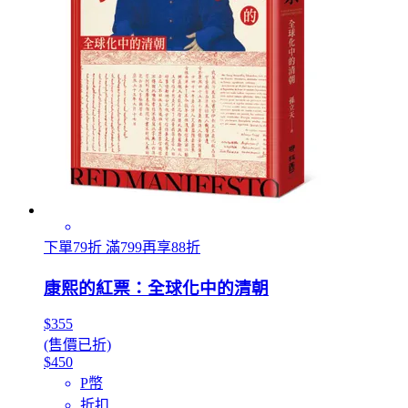
下單79折 滿799再享88折
康熙的紅票：全球化中的清朝
$355
(售價已折)
$450
P幣
折扣