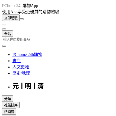
PChome24h購物App
使用App享受更優質的購物體驗
立即體驗
全站
PChome 24h購物
書店
人文史地
歷史/地理
元┃明┃清
分類
推薦排序
熱銷度