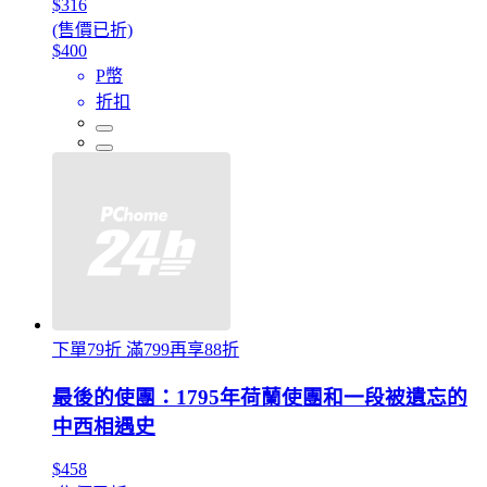
$316
(售價已折)
$400
P幣
折扣
下單79折 滿799再享88折
最後的使團：1795年荷蘭使團和一段被遺忘的
中西相遇史
$458