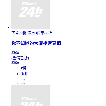
下單79折 滿799再享88折
你不知道的大清後宮真相
$308
(售價已折)
$390
P幣
折扣