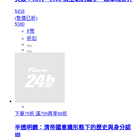
$458
(售價已折)
$580
P幣
折扣
下單79折 滿799再享88折
半透明鏡：清帝國意識形態下的歷史與身分認
同