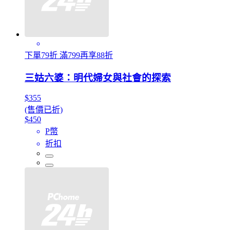
下單79折 滿799再享88折
三姑六婆：明代婦女與社會的探索
$355
(售價已折)
$450
P幣
折扣