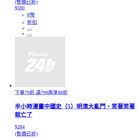
(售價已折)
$580
P幣
折扣
下單79折 滿799再享88折
半小時漫畫中國史（5）明清大亂鬥，笑著笑著
就亡了
$284
(售價已折)