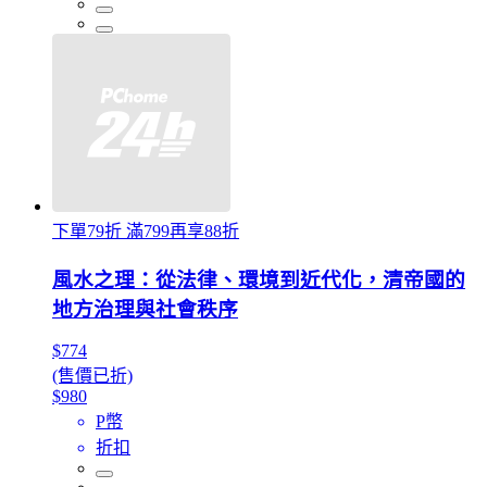
下單79折 滿799再享88折
風水之理：從法律、環境到近代化，清帝國的
地方治理與社會秩序
$774
(售價已折)
$980
P幣
折扣