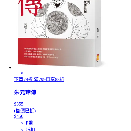
下單79折 滿799再享88折
朱元璋傳
$355
(售價已折)
$450
P幣
折扣