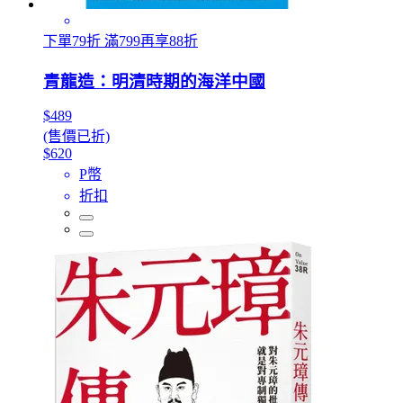
下單79折 滿799再享88折
青龍造：明清時期的海洋中國
$489
(售價已折)
$620
P幣
折扣