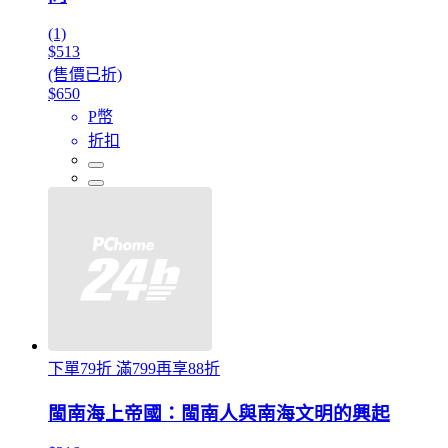
(1)
$513
(售價已折)
$650
P幣
折扣
下單79折 滿799再享88折
閩南海上帝國：閩南人與南海文明的興起