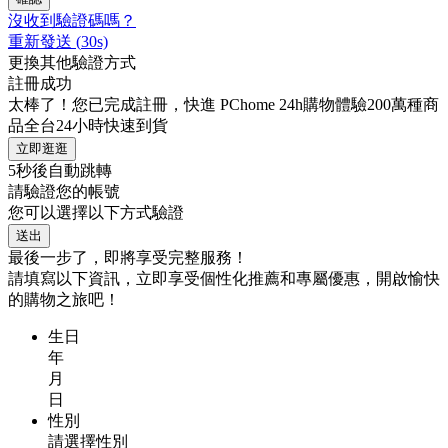
沒收到驗證碼嗎？
重新發送
(
30
s)
更換其他驗證方式
註冊成功
太棒了！您已完成註冊，快進 PChome 24h購物體驗200萬種商
品全台24小時快速到貨
立即逛逛
5
秒後自動跳轉
請驗證您的帳號
您可以選擇以下方式驗證
送出
最後一步了，即將享受完整服務！
請填寫以下資訊，立即享受個性化推薦和專屬優惠，開啟愉快
的購物之旅吧！
生日
年
月
日
性別
請選擇性別