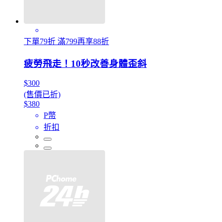
下單79折 滿799再享88折
疲勞飛走！10秒改善身體歪斜
$300
(售價已折)
$380
P幣
折扣