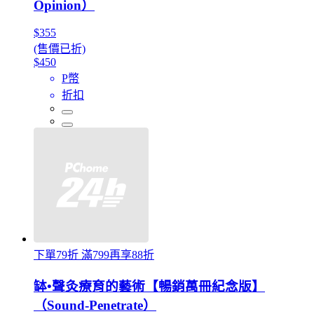
Opinion）
$355
(售價已折)
$450
P幣
折扣
下單79折 滿799再享88折
缽•聲灸療育的藝術【暢銷萬冊紀念版】
（Sound-Penetrate）