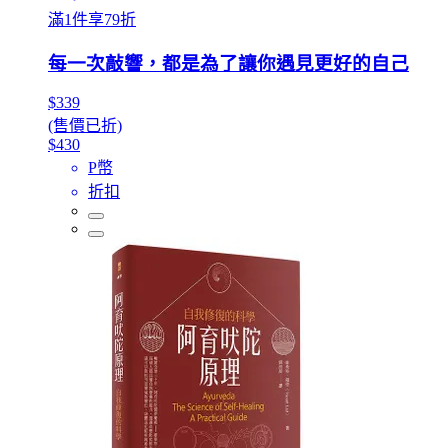
滿1件享79折
每一次敲響，都是為了讓你遇見更好的自己
$339
(售價已折)
$430
P幣
折扣