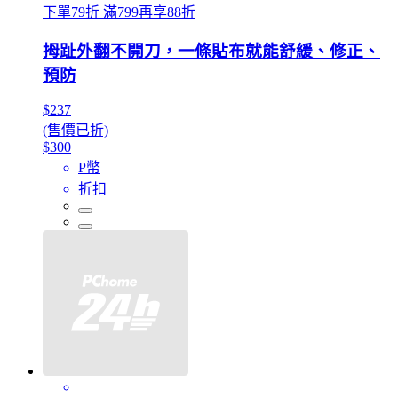
下單79折 滿799再享88折
拇趾外翻不開刀，一條貼布就能舒緩、修正、
預防
$237
(售價已折)
$300
P幣
折扣