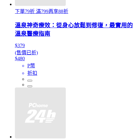
下單79折 滿799再享88折
溫泉神奇療效：從身心放鬆到修復，最實用的
溫泉醫療指南
$379
(售價已折)
$480
P幣
折扣