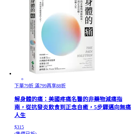
下單79折 滿799再享88折
解身體的痛：美國疼痛名醫的非藥物減痛指
南，從抗發炎飲食到正念自癒，5步驟邁向無痛
人生
$315
(售價已折)