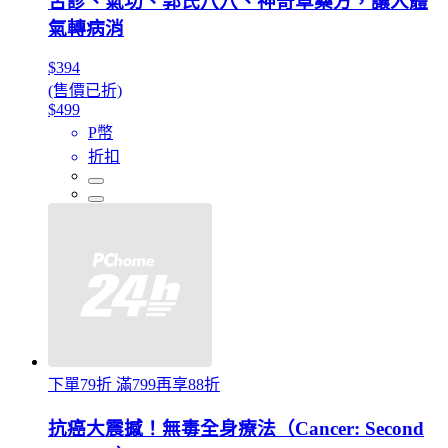
舌診、氣功、郭氏八穴、神奇草藥方，讓人體
氣轉病消
$394
(售價已折)
$499
P幣
折扣
下單79折 滿799再享88折
抗癌大震撼！無毒全身療法（Cancer: Second