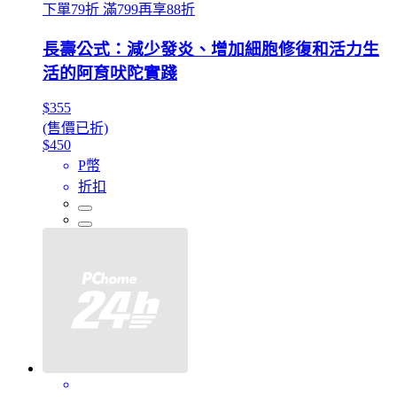
下單79折 滿799再享88折
長壽公式：減少發炎、增加細胞修復和活力生
活的阿育吠陀實踐
$355
(售價已折)
$450
P幣
折扣