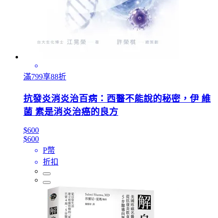
滿799享88折
抗發炎消炎治百病：西醫不能說的秘密，伊 維
菌 素是消炎治癌的良方
$600
$600
P幣
折扣