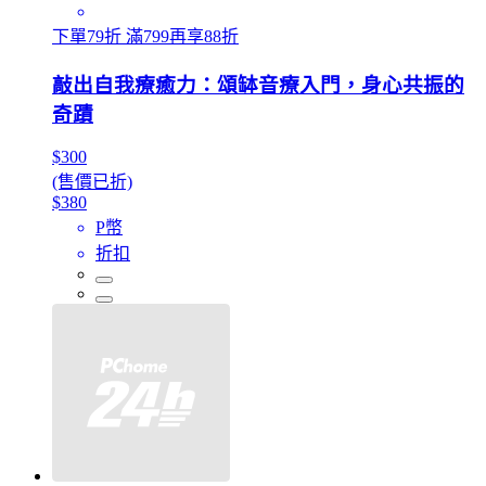
下單79折 滿799再享88折
敲出自我療癒力：頌缽音療入門，身心共振的
奇蹟
$300
(售價已折)
$380
P幣
折扣