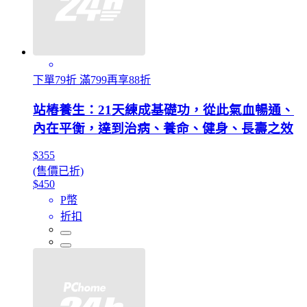
下單79折 滿799再享88折
站樁養生：21天練成基礎功，從此氣血暢通、
內在平衡，達到治病、養命、健身、長壽之效
$355
(售價已折)
$450
P幣
折扣