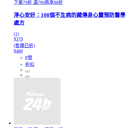
下單79折 滿799再享88折
淨心安好：108個不生病的藏傳身心靈預防醫學
處方
(1)
$379
(售價已折)
$480
P幣
折扣