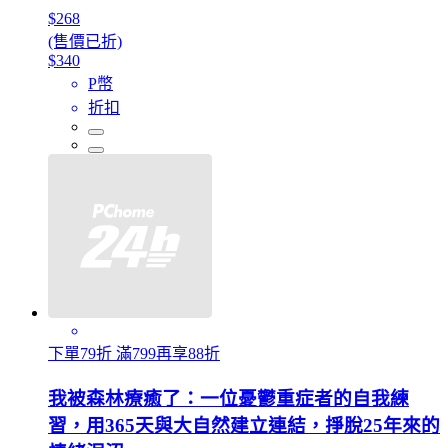
$268
(售價已折)
$340
P幣
折扣
下單79折 滿799再享88折
我被森林療癒了：一位憂鬱重症者的自我練
習，用365天與大自然建立連結，掙脫25年來的