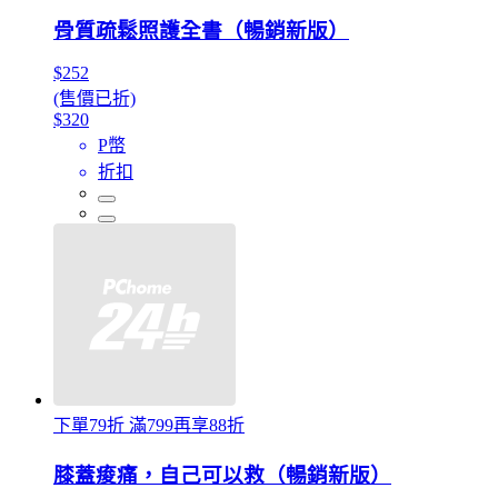
骨質疏鬆照護全書（暢銷新版）
$252
(售價已折)
$320
P幣
折扣
下單79折 滿799再享88折
膝蓋痠痛，自己可以救（暢銷新版）