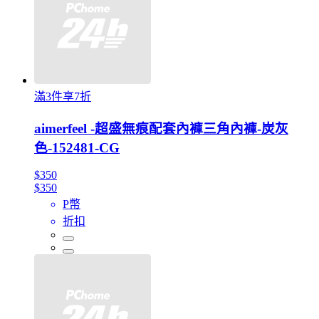
滿3件享7折
aimerfeel -超盛無痕配套內褲三角內褲-炭灰
色-152481-CG
$350
$350
P幣
折扣