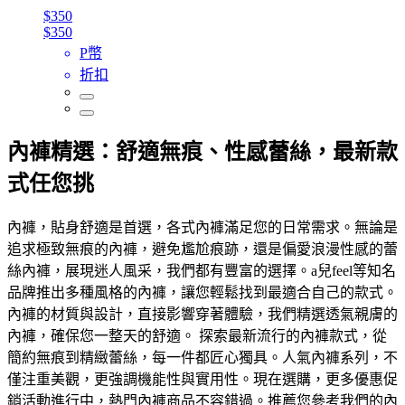
$350
$350
P幣
折扣
內褲精選：舒適無痕、性感蕾絲，最新款
式任您挑
內褲，貼身舒適是首選，各式內褲滿足您的日常需求。無論是
追求極致無痕的內褲，避免尷尬痕跡，還是偏愛浪漫性感的蕾
絲內褲，展現迷人風采，我們都有豐富的選擇。a兒feel等知名
品牌推出多種風格的內褲，讓您輕鬆找到最適合自己的款式。
內褲的材質與設計，直接影響穿著體驗，我們精選透氣親膚的
內褲，確保您一整天的舒適。 探索最新流行的內褲款式，從
簡約無痕到精緻蕾絲，每一件都匠心獨具。人氣內褲系列，不
僅注重美觀，更強調機能性與實用性。現在選購，更多優惠促
銷活動進行中，熱門內褲商品不容錯過。推薦您參考我們的內