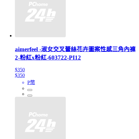
aimerfeel -淑女交叉蕾絲花卉圖案性感三角內褲
2-粉紅x粉紅-603722-PI12
$350
$350
P幣