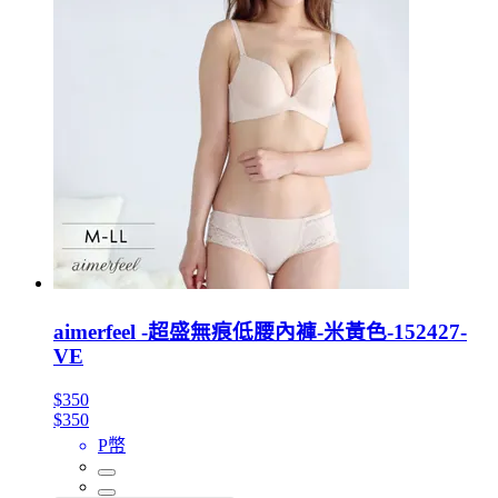
aimerfeel -超盛無痕低腰內褲-米黃色-152427-
VE
$350
$350
P幣