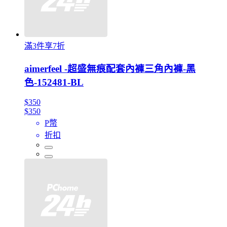
滿3件享7折
aimerfeel -超盛無痕配套內褲三角內褲-黑
色-152481-BL
$350
$350
P幣
折扣