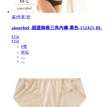
滿3件享7折
aimerfeel -超盛無痕三角內褲-黑色-152421-BL
$350
$350
P幣
折扣