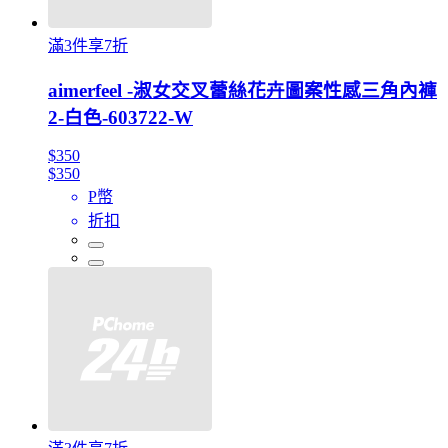
滿3件享7折
aimerfeel -淑女交叉蕾絲花卉圖案性感三角內褲
2-白色-603722-W
$350
$350
P幣
折扣