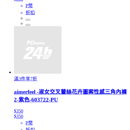
P幣
折扣
滿3件享7折
aimerfeel -淑女交叉蕾絲花卉圖案性感三角內褲
2-紫色-603722-PU
$350
$350
P幣
折扣