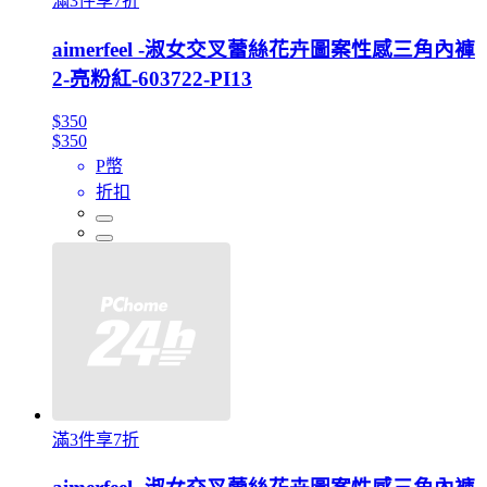
滿3件享7折
aimerfeel -淑女交叉蕾絲花卉圖案性感三角內褲
2-亮粉紅-603722-PI13
$350
$350
P幣
折扣
滿3件享7折