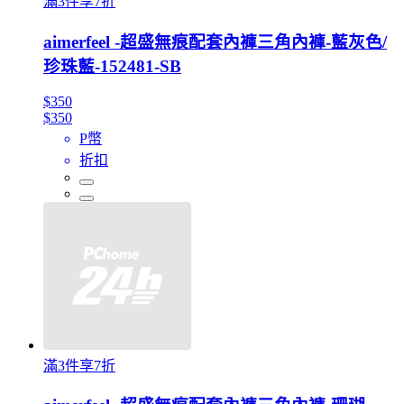
滿3件享7折
aimerfeel -超盛無痕配套內褲三角內褲-藍灰色/
珍珠藍-152481-SB
$350
$350
P幣
折扣
滿3件享7折