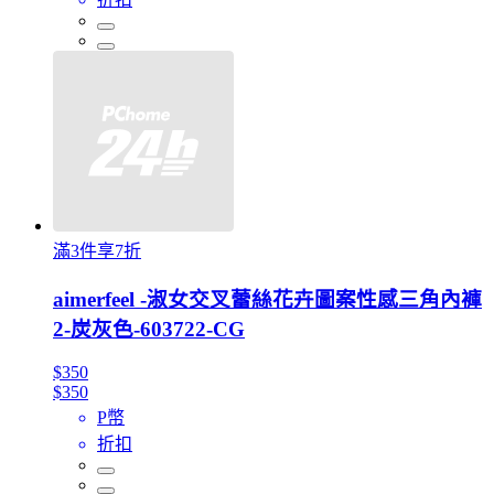
滿3件享7折
aimerfeel -淑女交叉蕾絲花卉圖案性感三角內褲
2-炭灰色-603722-CG
$350
$350
P幣
折扣