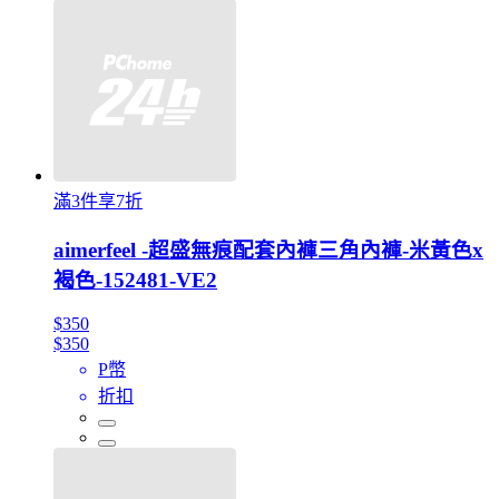
滿3件享7折
aimerfeel -超盛無痕配套內褲三角內褲-米黃色x
褐色-152481-VE2
$350
$350
P幣
折扣