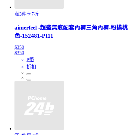
滿3件享7折
aimerfeel -超盛無痕配套內褲三角內褲-粉撲桃
色-152481-PI11
$350
$350
P幣
折扣