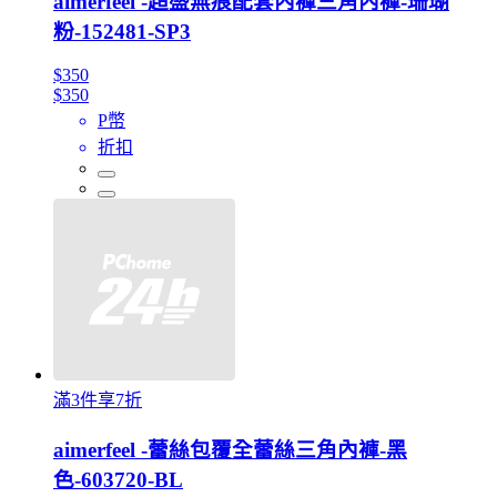
aimerfeel -超盛無痕配套內褲三角內褲-珊瑚
粉-152481-SP3
$350
$350
P幣
折扣
滿3件享7折
aimerfeel -蕾絲包覆全蕾絲三角內褲-黑
色-603720-BL