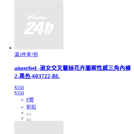
滿3件享7折
aimerfeel -淑女交叉蕾絲花卉圖案性感三角內褲
2-黑色-603722-BL
$350
$350
P幣
折扣