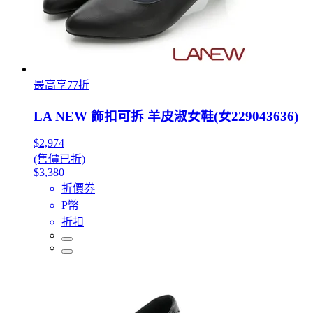
最高享77折
LA NEW 飾扣可拆 羊皮淑女鞋(女229043636)
$2,974
(售價已折)
$3,380
折價券
P幣
折扣