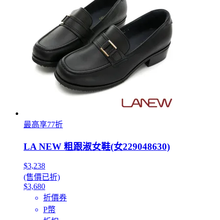
最高享77折
LA NEW 粗跟淑女鞋(女229048630)
$3,238
(售價已折)
$3,680
折價券
P幣