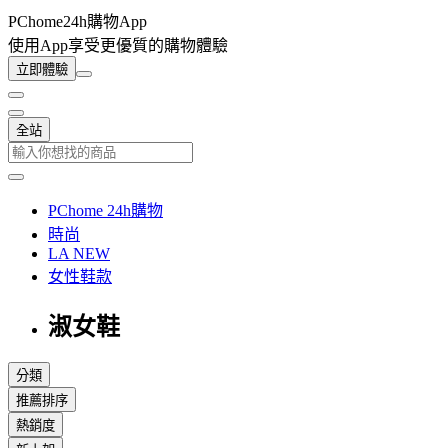
PChome24h購物App
使用App享受更優質的購物體驗
立即體驗
全站
PChome 24h購物
時尚
LA NEW
女性鞋款
淑女鞋
分類
推薦排序
熱銷度