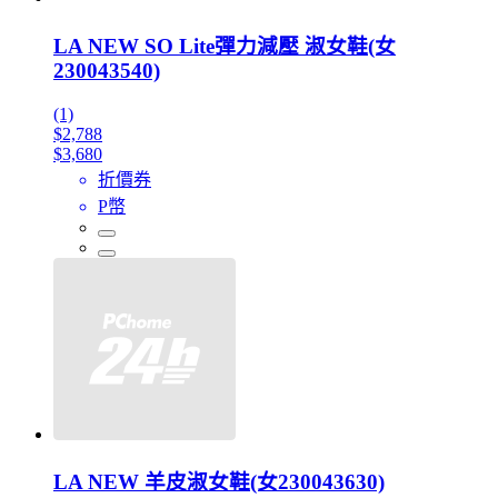
LA NEW SO Lite彈力減壓 淑女鞋(女
230043540)
(1)
$2,788
$3,680
折價券
P幣
LA NEW 羊皮淑女鞋(女230043630)