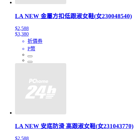
LA NEW 金屬方扣低跟淑女鞋(女230048540)
$2,588
$3,380
折價券
P幣
LA NEW 安底防滑 高跟淑女鞋(女231043770)
$2,588