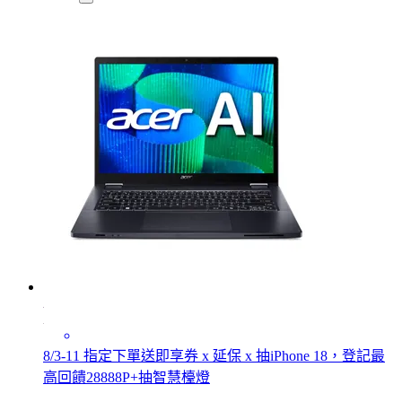
8/3-11 指定下單送即享券 x 延保 x 抽iPhone 18，登記最
高回饋28888P+抽智慧檯燈