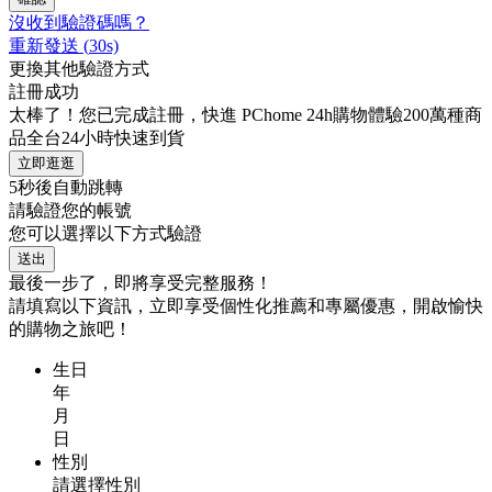
沒收到驗證碼嗎？
重新發送
(
30
s)
更換其他驗證方式
註冊成功
太棒了！您已完成註冊，快進 PChome 24h購物體驗200萬種商
品全台24小時快速到貨
立即逛逛
5
秒後自動跳轉
請驗證您的帳號
您可以選擇以下方式驗證
送出
最後一步了，即將享受完整服務！
請填寫以下資訊，立即享受個性化推薦和專屬優惠，開啟愉快
的購物之旅吧！
生日
年
月
日
性別
請選擇性別