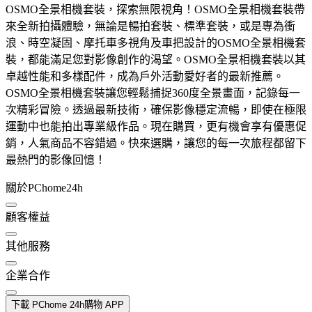
OSMO全景相機套裝，探索無限視角！OSMO全景相機套裝帶
來全新拍攝體驗，無論是暢拍套裝、標準套裝，或是專為衝
浪、時空凝固、摩托車多視角及車把設計的OSMO全景相機套
裝，都能滿足您對影像創作的渴望。OSMO全景相機套裝以其
卓越性能和多樣配件，成為戶外活動愛好者的最新推薦。
OSMO全景相機套裝讓您輕鬆捕捉360度全景畫面，記錄每一
次精彩冒險。透過最新技術，確保影像穩定流暢，即使在極限
運動中也能拍出專業級作品。現在購買，更有機會享有優惠促
銷，人氣商品不容錯過。快來選購，讓您的每一次旅程都留下
最熱門的影像回憶！
關於PChome24h
顧客權益
其他服務
企業合作
下載 PChome 24h購物 APP