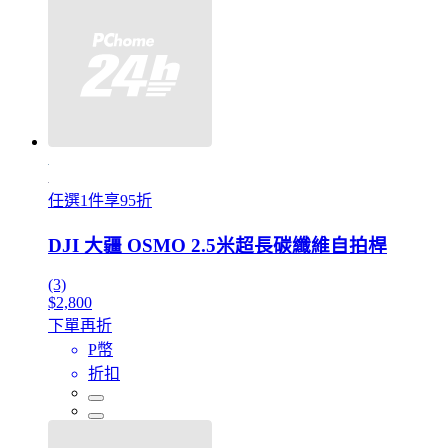
任選1件享95折
DJI 大疆 OSMO 2.5米超長碳纖維自拍桿
(3)
$2,800
下單再折
P幣
折扣