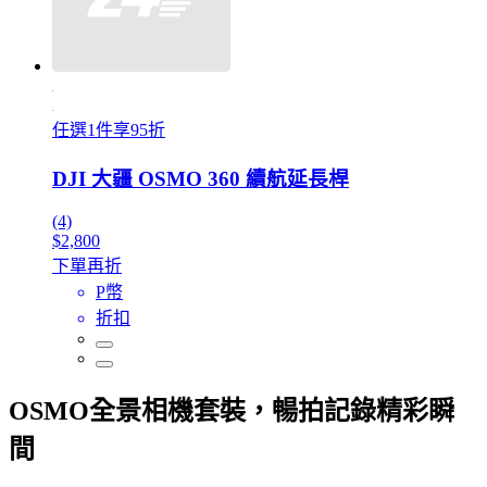
任選1件享95折
DJI 大疆 OSMO 360 續航延長桿
(4)
$2,800
下單再折
P幣
折扣
OSMO全景相機套裝，暢拍記錄精彩瞬
間