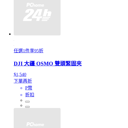
任選1件享95折
DJI 大疆 OSMO 雙頭緊固夾
$1,540
下單再折
P幣
折扣