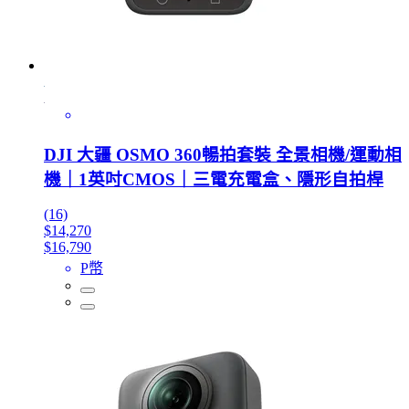
DJI 大疆 OSMO 360暢拍套裝 全景相機/運動相
機｜1英吋CMOS｜三電充電盒、隱形自拍桿
(16)
$14,270
$16,790
P幣