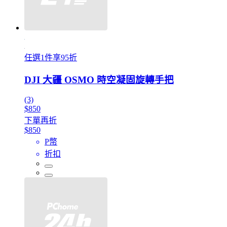
任選1件享95折
DJI 大疆 OSMO 時空凝固旋轉手把
(3)
$850
下單再折
$850
P幣
折扣