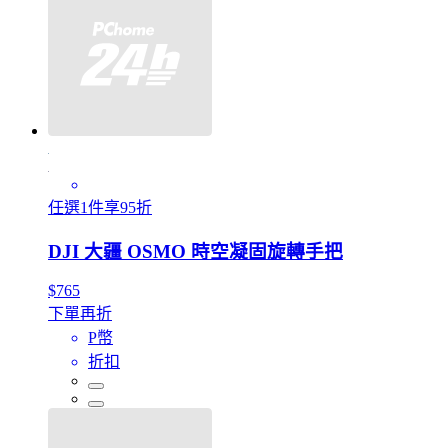
任選1件享95折
DJI 大疆 OSMO 時空凝固旋轉手把
$765
下單再折
P幣
折扣