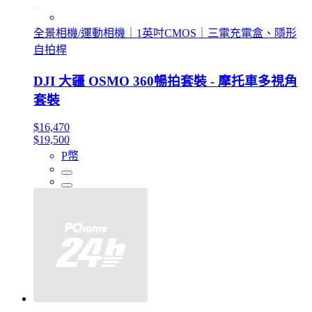
全景相機/運動相機｜1英吋CMOS｜三電充電盒、隱形
自拍桿
DJI 大疆 OSMO 360暢拍套裝 - 摩托車多視角
套裝
$16,470
$19,500
P幣