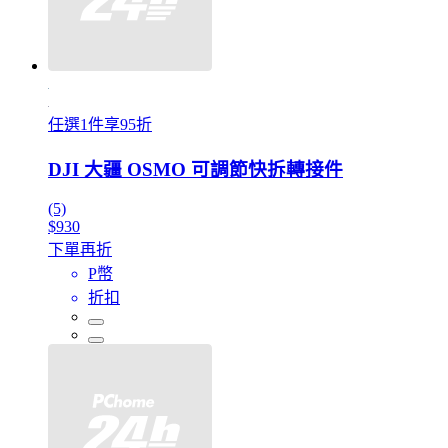
任選1件享95折
DJI 大疆 OSMO 可調節快拆轉接件
(5)
$930
下單再折
P幣
折扣