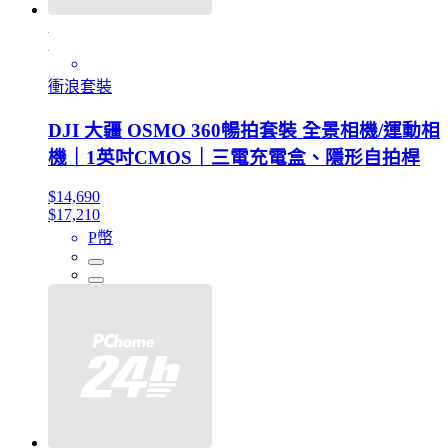
衝浪套裝
DJI 大疆 OSMO 360暢拍套裝 全景相機/運動相
機｜1英吋CMOS｜三電充電盒、隱形自拍桿
$14,690
$17,210
P幣