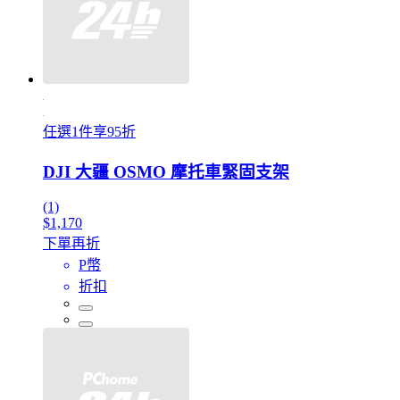
任選1件享95折
DJI 大疆 OSMO 摩托車緊固支架
(1)
$1,170
下單再折
P幣
折扣