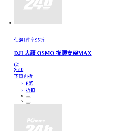
任選1件享95折
DJI 大疆 OSMO 掛頸支架MAX
(2)
$610
下單再折
P幣
折扣