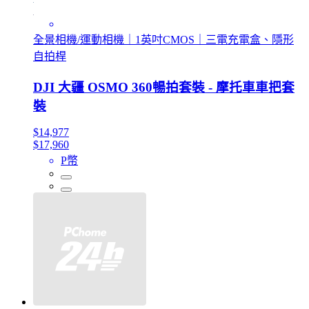
全景相機/運動相機｜1英吋CMOS｜三電充電盒、隱形
自拍桿
DJI 大疆 OSMO 360暢拍套裝 - 摩托車車把套
裝
$14,977
$17,960
P幣