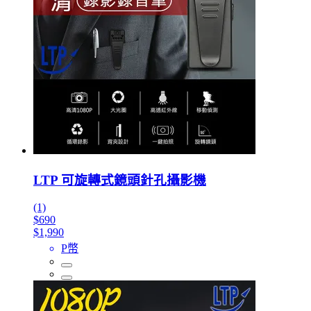
LTP 可旋轉式鏡頭針孔攝影機
(1)
$690
$1,990
P幣