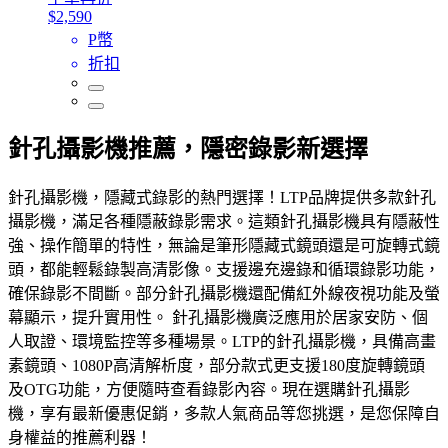
$2,590
P幣
折扣
針孔攝影機推薦，隱密錄影新選擇
針孔攝影機，隱藏式錄影的熱門選擇！LTP品牌提供多款針孔
攝影機，滿足各種隱蔽錄影需求。這類針孔攝影機具有隱蔽性
強、操作簡單的特性，無論是筆形隱藏式鏡頭還是可旋轉式鏡
頭，都能輕鬆錄製高清影像。支援邊充邊錄和循環錄影功能，
確保錄影不間斷。部分針孔攝影機還配備紅外線夜視功能及螢
幕顯示，提升實用性。 針孔攝影機廣泛應用於居家安防、個
人取證、環境監控等多種場景。LTP的針孔攝影機，具備高畫
素鏡頭、1080P高清解析度，部分款式更支援180度旋轉鏡頭
及OTG功能，方便隨時查看錄影內容。現在選購針孔攝影
機，享有最新優惠促銷，多款人氣商品等您挑選，是您保障自
身權益的推薦利器！