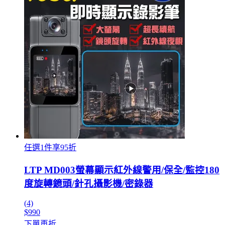
任選1件享95折
LTP MD003螢幕顯示紅外線警用/保全/監控180
度旋轉鏡頭/針孔攝影機/密錄器
(4)
$990
下單再折