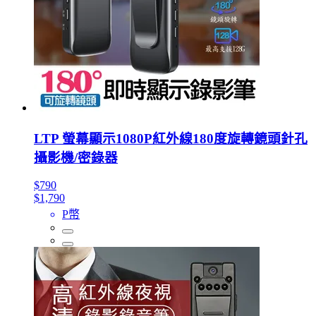
LTP 螢幕顯示1080P紅外線180度旋轉鏡頭針孔
攝影機/密錄器
$790
$1,790
P幣