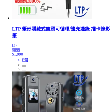
LTP 筆形隱藏式鏡頭可循環/邊充邊錄 插卡錄影
筆
(3)
$899
$1,990
P幣