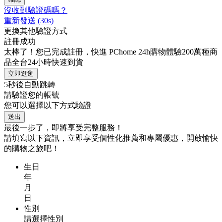
沒收到驗證碼嗎？
重新發送
(
30
s)
更換其他驗證方式
註冊成功
太棒了！您已完成註冊，快進 PChome 24h購物體驗200萬種商
品全台24小時快速到貨
立即逛逛
5
秒後自動跳轉
請驗證您的帳號
您可以選擇以下方式驗證
送出
最後一步了，即將享受完整服務！
請填寫以下資訊，立即享受個性化推薦和專屬優惠，開啟愉快
的購物之旅吧！
生日
年
月
日
性別
請選擇性別