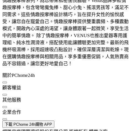
情趣按摩棒系列，為您帶來私密愉悅體驗。Venus品牌多款情
趣按摩棒，包含彎彎魔兔棒、甜心小兔、搖滾男孩等，滿足不
同需求。這些情趣按摩棒設計精巧，旨在提升女性的愉悅感
受，讓您自在寵愛自己。情趣按摩棒提供雙重震頻、多種震動
模式，開啟內心深處的渴望，讓身體跟著一起微笑，享受生活
中的簡單情趣。 除了情趣按摩棒，VENUS也推出愛器專用護
理組、純水性潤滑液，搭配使用能讓體驗更加完整。最新的飛
機杯吸濕棒，採用超速吸凸點設計，確保深層清潔與乾燥。現
在選購情趣按摩棒與相關用品，享多重優惠促銷，人氣熱賣商
品不容錯過，讓您更好地愛自己！
關於PChome24h
顧客權益
其他服務
企業合作
下載 PChome 24h購物 APP