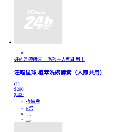
好的洗碗酵素，毛孩主人都能用！
汪喵星球 植萃洗碗酵素（人寵共用）
(1)
$290
$400
折價券
P幣