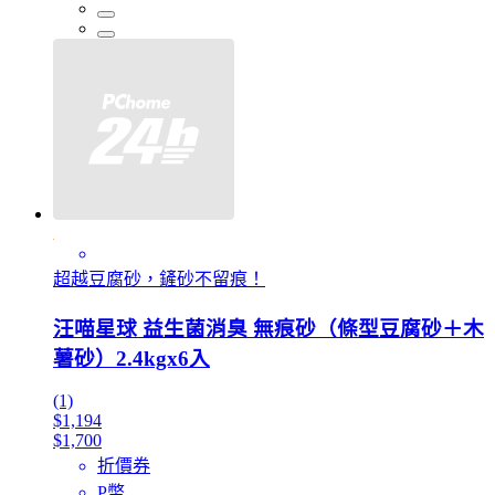
超越豆腐砂，鏟砂不留痕！
汪喵星球 益生菌消臭 無痕砂（條型豆腐砂＋木
薯砂）2.4kgx6入
(1)
$1,194
$1,700
折價券
P幣