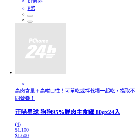
折價券
P幣
高肉含量＋高嗜口性！可單吃或拌乾糧一起吃，攝取不
同營養！
汪喵星球 狗狗95%鮮肉主食罐 80gx24入
(4)
$1,100
$1,600