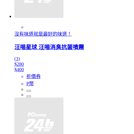
沒有味道就是最好的味道！
汪喵星球 汪喵消臭抗菌噴霧
(3)
$280
$400
折價券
P幣