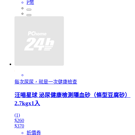
P幣
每次尿尿，就是一次健康檢查
汪喵星球 泌尿健康檢測隱血砂（條型豆腐砂）
2.7kgx1入
(1)
$260
$370
折價券