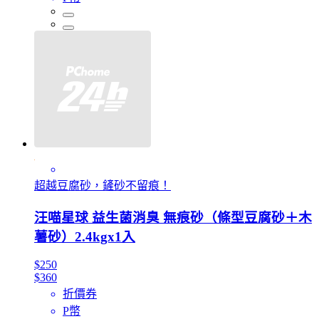
超越豆腐砂，鏟砂不留痕！
汪喵星球 益生菌消臭 無痕砂（條型豆腐砂＋木
薯砂）2.4kgx1入
$250
$360
折價券
P幣