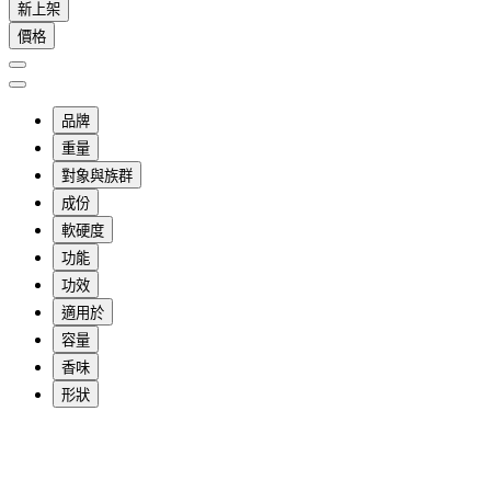
新上架
價格
品牌
重量
對象與族群
成份
軟硬度
功能
功效
適用於
容量
香味
形狀