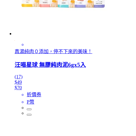
真湯純肉０添加，停不下來的美味！
汪喵星球 無膠純肉泥6gx5入
(17)
$49
$70
折價券
P幣