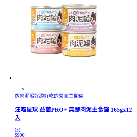
像肉泥般好舔好吃的營養主食罐
汪喵星球 益菌PRO+ 無膠肉泥主食罐 165gx12
入
(3)
$900