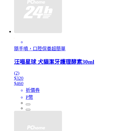
隨手噴，口腔保養超簡單
汪喵星球 犬貓潔牙護理酵素30ml
(2)
$320
$460
折價券
P幣