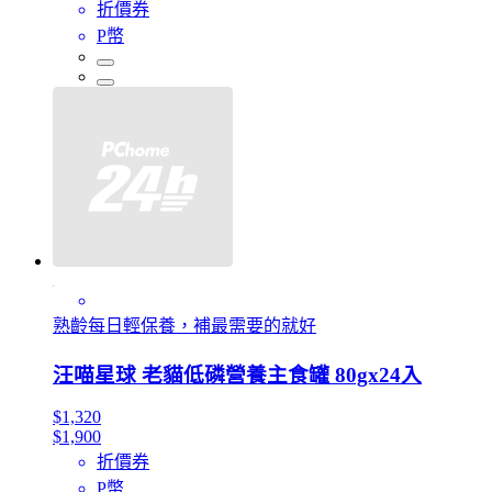
折價券
P幣
熟齡每日輕保養，補最需要的就好
汪喵星球 老貓低磷營養主食罐 80gx24入
$1,320
$1,900
折價券
P幣