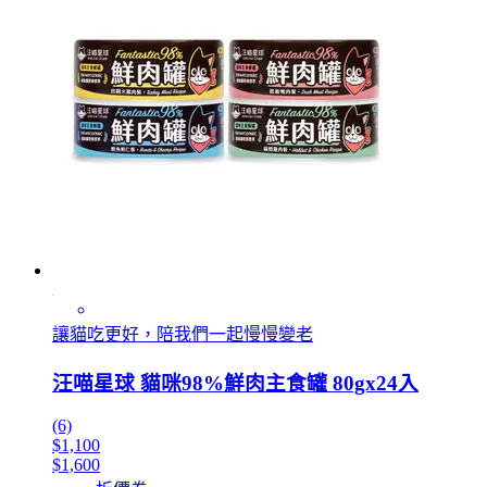
讓貓吃更好，陪我們一起慢慢變老
汪喵星球 貓咪98%鮮肉主食罐 80gx24入
(6)
$1,100
$1,600