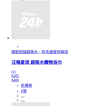
細密短絨超吸水，吹毛速度快兩倍
汪喵星球 超吸水寵物浴巾
(1)
$285
$400
折價券
P幣