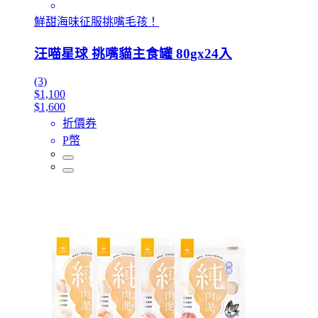
鮮甜海味征服挑嘴毛孩！
汪喵星球 挑嘴貓主食罐 80gx24入
(3)
$1,100
$1,600
折價券
P幣