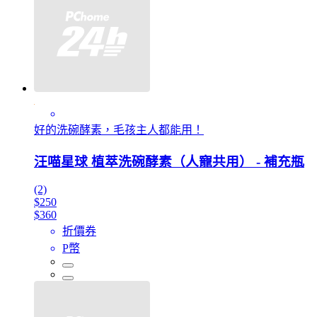
好的洗碗酵素，毛孩主人都能用！
汪喵星球 植萃洗碗酵素（人寵共用） - 補充瓶
(2)
$250
$360
折價券
P幣