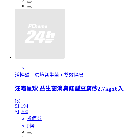
活性碳 + 環境益生菌，雙效除臭！
汪喵星球 益生菌消臭條型豆腐砂2.7kgx6入
(3)
$1,194
$1,700
折價券
P幣