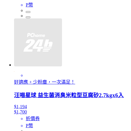
P幣
好適應 + 少粉塵，一次滿足！
汪喵星球 益生菌消臭米粒型豆腐砂2.7kgx6入
$1,194
$1,700
折價券
P幣