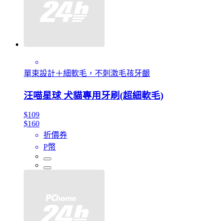
單束設計＋細軟毛，不刺激毛孩牙齦
汪喵星球 犬貓專用牙刷(超細軟毛)
$109
$160
折價券
P幣