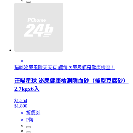
貓咪泌尿風險天天有 讓每次尿尿都是健康檢查！
汪喵星球 泌尿健康檢測隱血砂（條型豆腐砂）
2.7kgx6入
$1,254
$1,800
折價券
P幣