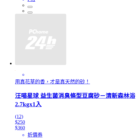
用真花草的香，才是真天然的砂！
汪喵星球 益生菌消臭條型豆腐砂－清新森林浴
2.7kgx1入
(12)
$250
$360
折價券