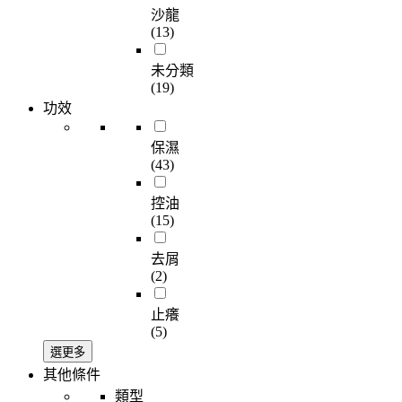
沙龍
(13)
未分類
(19)
功效
保濕
(43)
控油
(15)
去屑
(2)
止癢
(5)
選更多
其他條件
類型