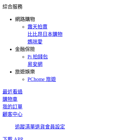
綜合服務
網路購物
露天拍賣
比比昂日本購物
媽咪愛
金融保險
Pi 拍錢包
易安網
旅遊娛樂
PChome 旅遊
最近看過
購物車
我的訂單
顧客中心
追蹤清單
退貨
會員設定
下載 APP