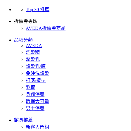
Top 30 推薦
折價券專區
AVEDA折價券商品
品項分類
AVEDA
洗髮精
潤髮乳
護髮乳/膜
免沖洗護髮
打底/造型
髮梳
身體保養
環保大容量
男士保養
館長推薦
新客入門組