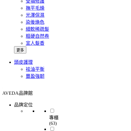
受損修護
撫平毛燥
光澤保濕
染後煥色
細軟稀疏髮
粗硬自然卷
宜人髮香
更多
頭皮護理
袪油平衡
豐盈強韌
AVEDA品牌館
品牌定位
專櫃
(63)