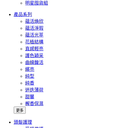
明星囤貨組
產品系列
蘊活煥欣
蘊活淨瑕
蘊活光萃
花植結構
直感輕亮
護色穎采
曲線馥活
繽亮
純型
純香
迷迭薄荷
甜馨
檞香保濕
更多
頭髮護理