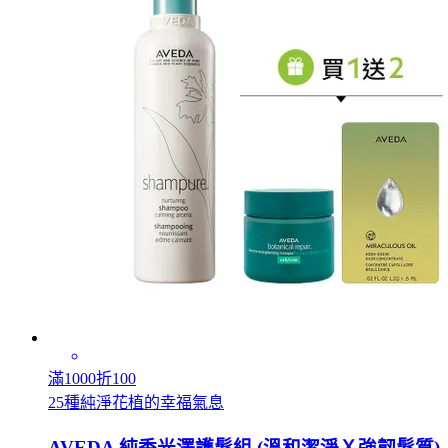
滿1000折100
25種純淨花植的幸福氣息
AVEDA 純香光澤護髮組 (溫和潔淨Ｘ強韌髮質)