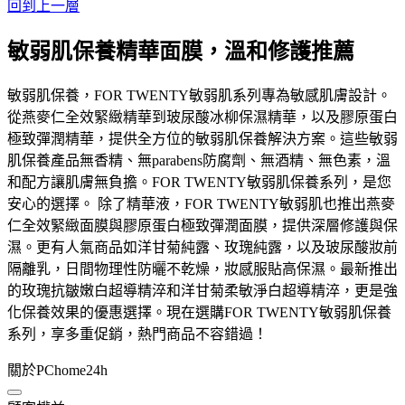
回到上一層
敏弱肌保養精華面膜，溫和修護推薦
敏弱肌保養，FOR TWENTY敏弱肌系列專為敏感肌膚設計。
從燕麥仁全效緊緻精華到玻尿酸冰柳保濕精華，以及膠原蛋白
極致彈潤精華，提供全方位的敏弱肌保養解決方案。這些敏弱
肌保養產品無香精、無parabens防腐劑、無酒精、無色素，溫
和配方讓肌膚無負擔。FOR TWENTY敏弱肌保養系列，是您
安心的選擇。 除了精華液，FOR TWENTY敏弱肌也推出燕麥
仁全效緊緻面膜與膠原蛋白極致彈潤面膜，提供深層修護與保
濕。更有人氣商品如洋甘菊純露、玫瑰純露，以及玻尿酸妝前
隔離乳，日間物理性防曬不乾燥，妝感服貼高保濕。最新推出
的玫瑰抗皺嫩白超導精淬和洋甘菊柔敏淨白超導精淬，更是強
化保養效果的優惠選擇。現在選購FOR TWENTY敏弱肌保養
系列，享多重促銷，熱門商品不容錯過！
關於PChome24h