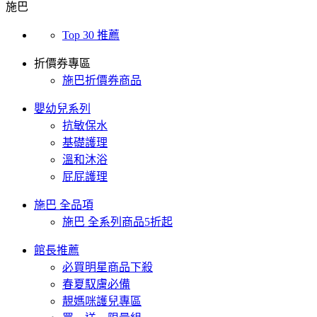
施巴
Top 30 推薦
折價券專區
施巴折價券商品
嬰幼兒系列
抗敏保水
基礎護理
溫和沐浴
屁屁護理
施巴 全品項
施巴 全系列商品5折起
館長推薦
必買明星商品下殺
春夏馭膚必備
靚媽咪護兒專區