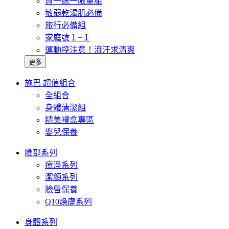
買一送一限量組
敏弱乾渴肌必備
旅行必備組
家庭號１+１
運動控注意！流汗求清爽
更多
施巴 超值組合
全組合
身體清潔組
精美禮盒專區
嬰兒保養
臉部系列
痘淨系列
潔顏系列
臉唇保養
Q10煥膚系列
身體系列