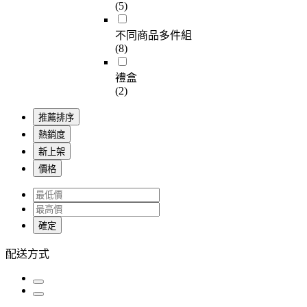
(5)
不同商品多件組
(8)
禮盒
(2)
推薦排序
熱銷度
新上架
價格
確定
配送方式