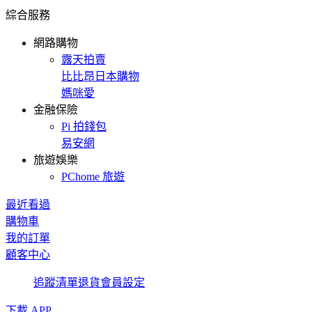
綜合服務
網路購物
露天拍賣
比比昂日本購物
媽咪愛
金融保險
Pi 拍錢包
易安網
旅遊娛樂
PChome 旅遊
最近看過
購物車
我的訂單
顧客中心
追蹤清單
退貨
會員設定
下載 APP