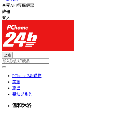
享受APP專屬優惠
註冊
登入
全站
PChome 24h購物
美妝
施巴
嬰幼兒系列
溫和沐浴