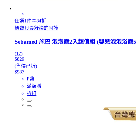
任選1件享84折
給寶貝最舒適的呵護
Sebamed 施巴 泡泡露2入超值組 (嬰兒泡泡浴露500
(17)
$829
(售價已折)
$987
P幣
滿額贈
折扣