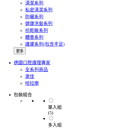
清潔系列
私密清潔系列
防曬系列
健康洗髮系列
抗乾敏系列
體香系列
護膚系列(包含手足)
更多
德國口腔護理專家
全系列商品
漱佳
哈拉樂
包裝組合
單入組
(5)
多入組