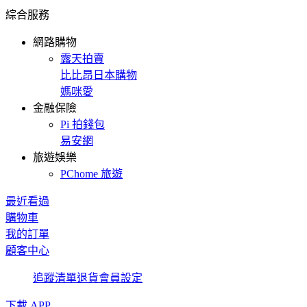
綜合服務
網路購物
露天拍賣
比比昂日本購物
媽咪愛
金融保險
Pi 拍錢包
易安網
旅遊娛樂
PChome 旅遊
最近看過
購物車
我的訂單
顧客中心
追蹤清單
退貨
會員設定
下載 APP