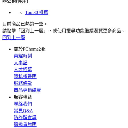
辦公椅(停用)
Top 30 推薦
目前商品已熱銷一空，
請點擊「回到上一層」，或使用搜尋功能繼續瀏覽更多商品。
回到上一層
關於PChome24h
榮耀時刻
大事記
人才招募
隱私權聲明
服務條款
商品專櫃總覽
顧客權益
聯絡我們
常見Q&A
防詐騙宣導
退換貨說明