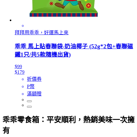
拜拜用乖乖，好運馬上來
乖乖 馬上貼春聯袋-奶油椰子 (52g*2包+春聯磁
鐵1只/共5款隨機出貨)
$99
$179
折價券
P幣
滿額贈
乖乖零食箱：平安順利，熱銷美味一次擁
有