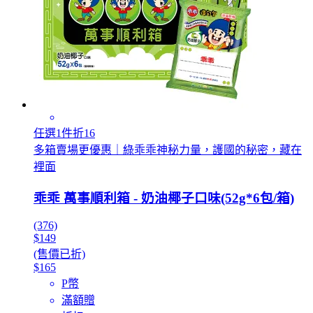
任選1件折16
多箱賣場更優惠｜綠乖乖神秘力量，護國的秘密，藏在
裡面
乖乖 萬事順利箱 - 奶油椰子口味(52g*6包/箱)
(376)
$149
(售價已折)
$165
P幣
滿額贈