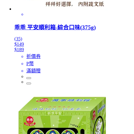
乖乖 平安順利箱-綜合口味(375g)
(35)
$149
$189
折價券
P幣
滿額贈