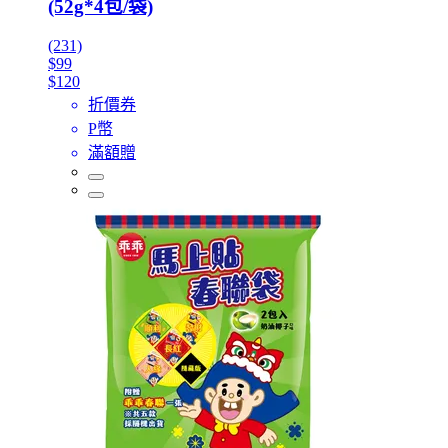
(52g*4包/袋)
(231)
$99
$120
折價券
P幣
滿額贈