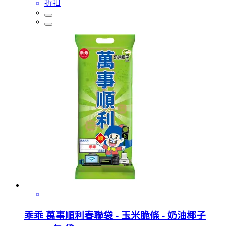
折扣
乖乖 萬事順利春聯袋 - 玉米脆條 - 奶油椰子