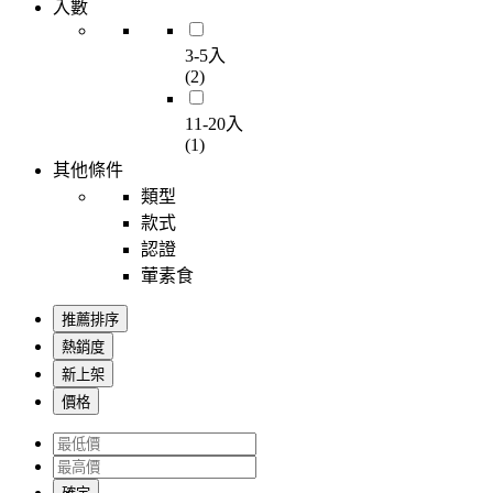
入數
3-5入
(2)
11-20入
(1)
其他條件
類型
款式
認證
葷素食
推薦排序
熱銷度
新上架
價格