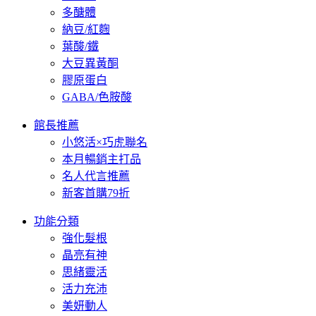
多醣體
納豆/紅麴
葉酸/鐵
大豆異黃酮
膠原蛋白
GABA/色胺酸
館長推薦
小悠活×巧虎聯名
本月暢銷主打品
名人代言推薦
新客首購79折
功能分類
強化髮根
晶亮有神
思緒靈活
活力充沛
美妍動人