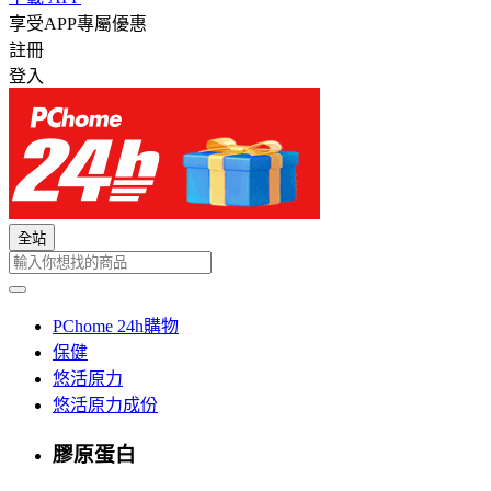
享受APP專屬優惠
註冊
登入
全站
PChome 24h購物
保健
悠活原力
悠活原力成份
膠原蛋白