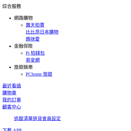
綜合服務
網路購物
露天拍賣
比比昂日本購物
媽咪愛
金融保險
Pi 拍錢包
易安網
旅遊娛樂
PChome 旅遊
最近看過
購物車
我的訂單
顧客中心
追蹤清單
退貨
會員設定
下載 APP