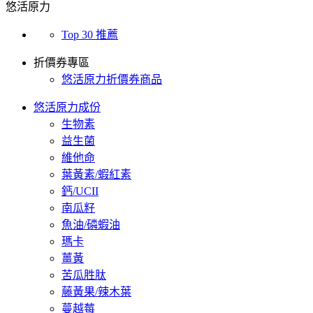
悠活原力
Top 30 推薦
折價券專區
悠活原力折價券商品
悠活原力成份
生物素
益生菌
維他命
葉黃素/蝦紅素
鈣/UCII
南瓜籽
魚油/磷蝦油
瑪卡
薑黃
苦瓜胜肽
藤黃果/辣木葉
蔓越莓