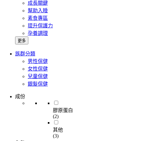
成長關鍵
幫助入睡
素食專區
提升保護力
孕養調理
更多
族群分類
男性保健
女性保健
兒童保健
銀髮保健
成份
膠原蛋白
(2)
其他
(3)