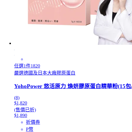
任選1件1820
嚴選德國及日本大廠膠原蛋白
YohoPower 悠活原力 煥妍膠原蛋白精華粉(15包/
(8)
$1,820
(售價已折)
$1,890
折價券
P幣