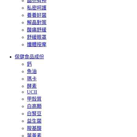
晶亮有神
私密呵護
養養好菌
解晶對策
酸痛舒緩
舒緩眼罩
孅體按摩
保健食品成份
鈣
魚油
瑪卡
酵素
UCII
甲殼質
白高顆
白腎豆
益生菌
胺基酸
葉黃素