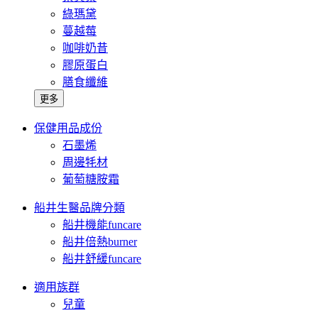
綠瑪黛
蔓越莓
咖啡奶昔
膠原蛋白
膳食纖維
更多
保健用品成份
石墨烯
周邊牦材
葡萄糖胺霜
船井生醫品牌分類
船井機能funcare
船井倍熱burner
船井舒緩funcare
適用族群
兒童