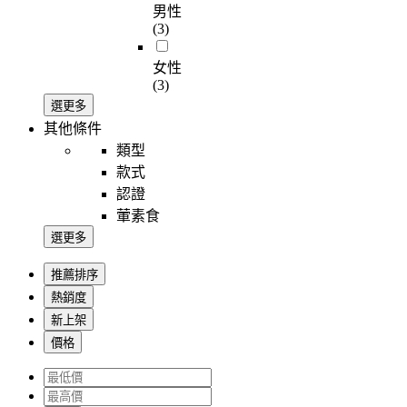
男性
(3)
女性
(3)
選更多
其他條件
類型
款式
認證
葷素食
選更多
推薦排序
熱銷度
新上架
價格