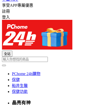
享受APP專屬優惠
註冊
登入
全站
PChome 24h購物
保健
船井生醫
保健功能
晶亮有神