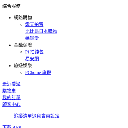
綜合服務
網路購物
露天拍賣
比比昂日本購物
媽咪愛
金融保險
Pi 拍錢包
易安網
旅遊娛樂
PChome 旅遊
最近看過
購物車
我的訂單
顧客中心
追蹤清單
退貨
會員設定
下載 APP