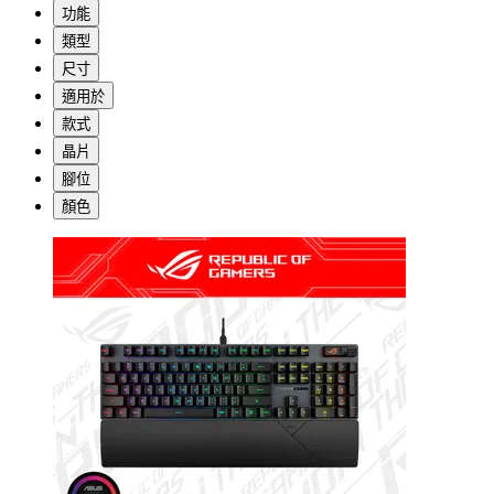
功能
類型
尺寸
適用於
款式
晶片
腳位
顏色