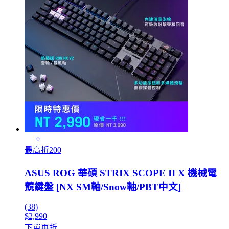
最高折200
ASUS ROG 華碩 STRIX SCOPE II X 機械電
競鍵盤 [NX SM軸/Snow軸/PBT中文]
(38)
$2,990
下單再折