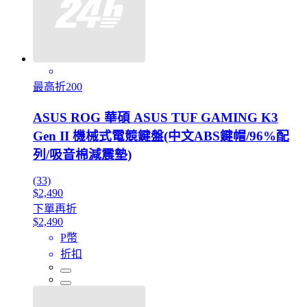
最高折200
ASUS ROG 華碩 ASUS TUF GAMING K3
Gen II 機械式電競鍵盤(中文ABS鍵帽/96%配
列/吸音棉減震墊)
(33)
$2,490
下單再折
$2,490
P幣
折扣