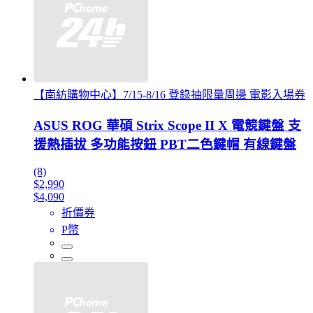
【南紡購物中心】7/15-8/16 登錄抽限量周邊 電影入場券
ASUS ROG 華碩 Strix Scope II X 電競鍵盤 支
援熱插拔 多功能按鈕 PBT二色鍵帽 有線鍵盤
(8)
$2,990
$4,090
折價券
P幣