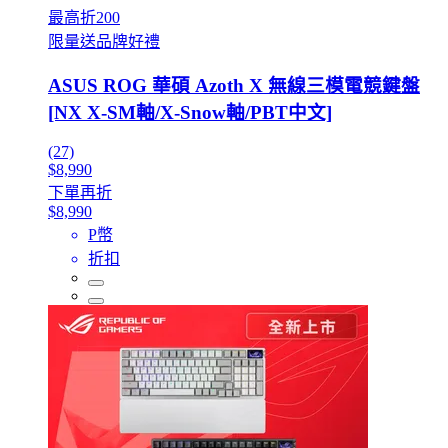
最高折200
限量送品牌好禮
ASUS ROG 華碩 Azoth X 無線三模電競鍵盤
[NX X-SM軸/X-Snow軸/PBT中文]
(27)
$8,990
下單再折
$8,990
P幣
折扣