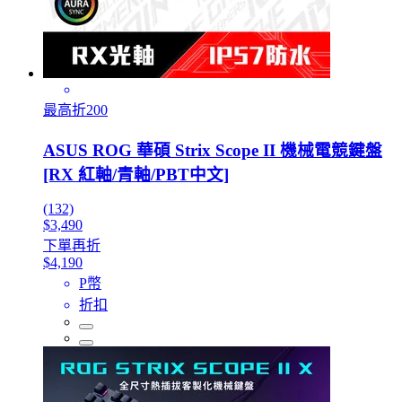
最高折200
ASUS ROG 華碩 Strix Scope II 機械電競鍵盤
[RX 紅軸/青軸/PBT中文]
(132)
$3,490
下單再折
$4,190
P幣
折扣