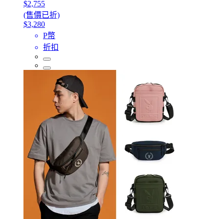
$2,755
(售價已折)
$3,280
P幣
折扣