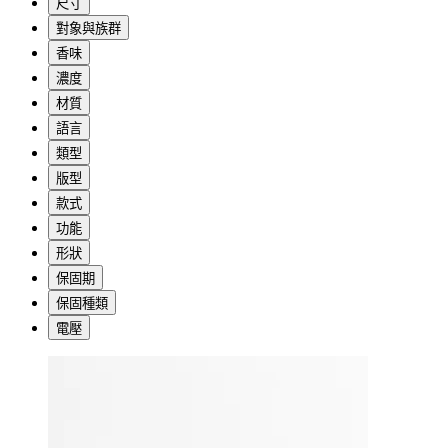
尺寸
對象與族群
香味
濃度
材質
語言
類型
版型
款式
功能
形狀
保固期
保固種類
電壓