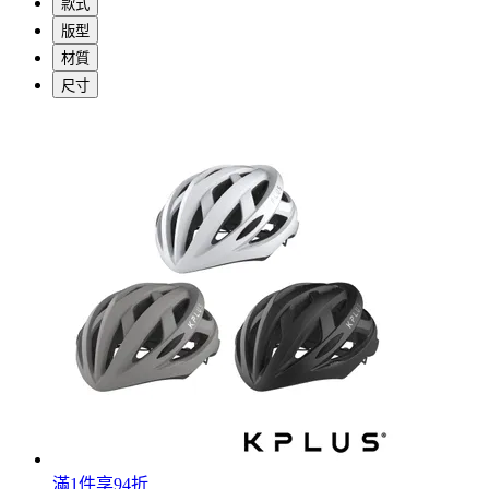
款式
版型
材質
尺寸
滿1件享94折