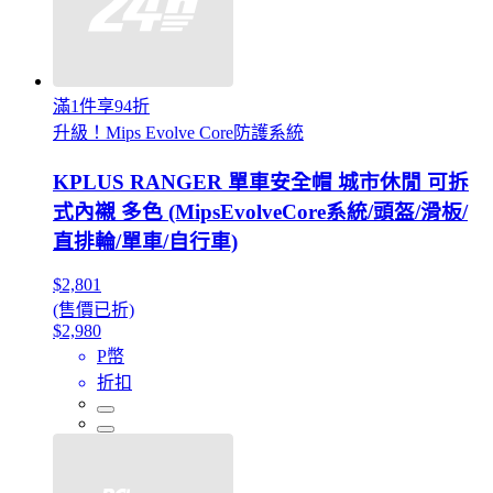
滿1件享94折
升級！Mips Evolve Core防護系統
KPLUS RANGER 單車安全帽 城市休閒 可拆
式內襯 多色 (MipsEvolveCore系統/頭盔/滑板/
直排輪/單車/自行車)
$2,801
(售價已折)
$2,980
P幣
折扣