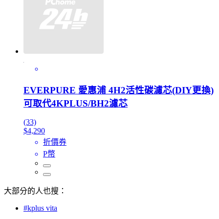
EVERPURE 愛惠浦 4H2活性碳濾芯(DIY更換)
可取代4KPLUS/BH2濾芯
(33)
$4,290
折價券
P幣
大部分的人也搜：
#kplus vita