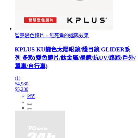
智慧變色鏡片，無死角的遮陽效果
KPLUS KU變色太陽眼鏡/護目鏡 GLIDER系
列 多款(變色鏡片/鈦金屬/墨鏡/抗UV/路跑/戶外/
單車/自行車)
(1)
$4,980
$5,280
P幣