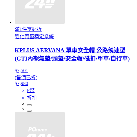
滿1件享94折
強化頭盔穩定系統
KPLUS AERVANA 單車安全帽 公路競速型
(GTI內襯氣墊/頭盔/安全帽/磁扣/單車/自行車)
$7,501
(售價已折)
$7,980
P幣
折扣