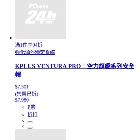
滿1件享94折
強化頭盔穩定系統
KPLUS VENTURA PRO｜空力旗艦系列安全
帽
$7,501
(售價已折)
$7,980
P幣
折扣