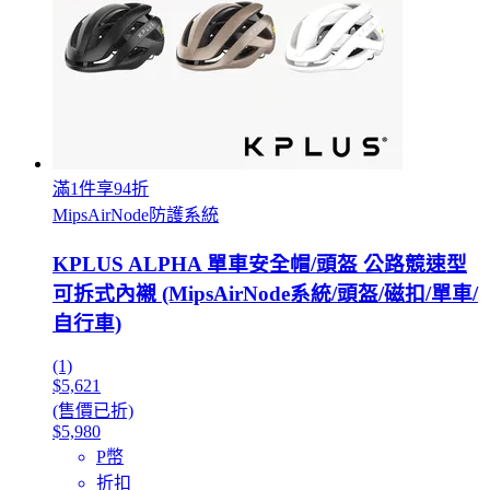
滿1件享94折
MipsAirNode防護系統
KPLUS ALPHA 單車安全帽/頭盔 公路競速型
可拆式內襯 (MipsAirNode系統/頭盔/磁扣/單車/
自行車)
(1)
$5,621
(售價已折)
$5,980
P幣
折扣