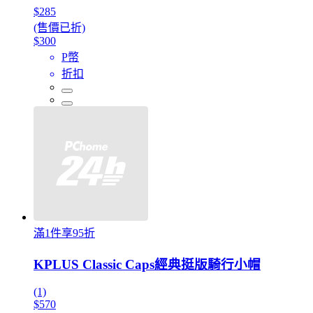
$285
(售價已折)
$300
P幣
折扣
滿1件享95折
KPLUS Classic Caps經典挺版騎行小帽
(1)
$570