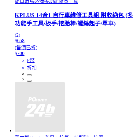
騎車環島必備多功能隨身工具
KPLUS 14合1 自行車維修工具組 附收納包 (多
功能手工具/板手/挖胎棒/螺絲起子/單車)
(2)
$658
(售價已折)
$700
P幣
折扣