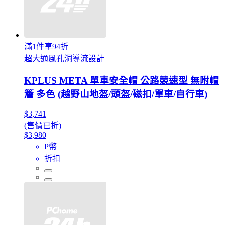
滿1件享94折
超大通風孔洞導流設計
KPLUS META 單車安全帽 公路競速型 無附帽
簷 多色 (越野山地盔/頭盔/磁扣/單車/自行車)
$3,741
(售價已折)
$3,980
P幣
折扣