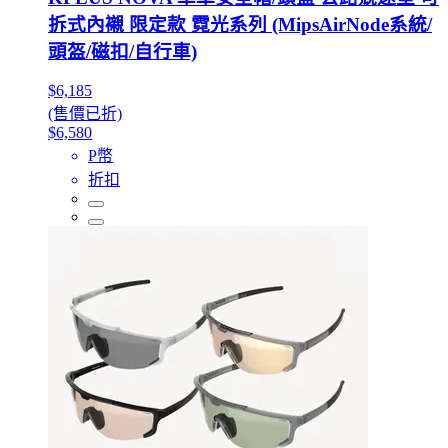
拆式內襯 限定款 霓光系列 (MipsAirNode系統/
頭盔/磁扣/自行車)
$6,185
(售價已折)
$6,580
P幣
折扣