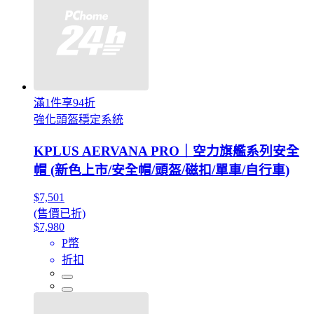
滿1件享94折
強化頭盔穩定系統
KPLUS AERVANA PRO｜空力旗艦系列安全
帽 (新色上市/安全帽/頭盔/磁扣/單車/自行車)
$7,501
(售價已折)
$7,980
P幣
折扣