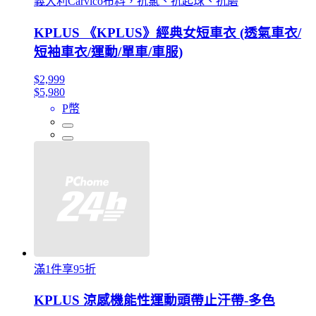
義大利Carvico布料，抗氯、抗起球、抗磨
KPLUS 《KPLUS》經典女短車衣 (透氣車衣/
短袖車衣/運動/單車/車服)
$2,999
$5,980
P幣
滿1件享95折
KPLUS 涼感機能性運動頭帶止汗帶-多色