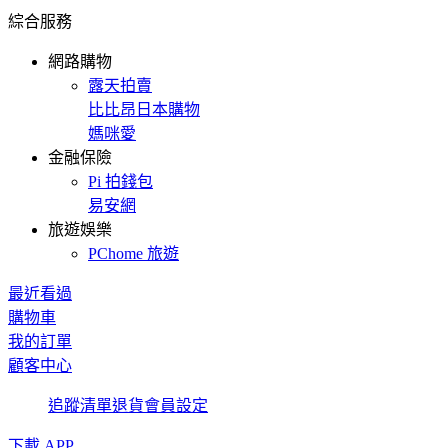
綜合服務
網路購物
露天拍賣
比比昂日本購物
媽咪愛
金融保險
Pi 拍錢包
易安網
旅遊娛樂
PChome 旅遊
最近看過
購物車
我的訂單
顧客中心
追蹤清單
退貨
會員設定
下載 APP