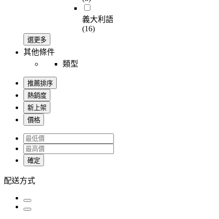
義大利語
(16)
選更多
其他條件
類型
推薦排序
熱銷度
新上架
價格
確定
配送方式