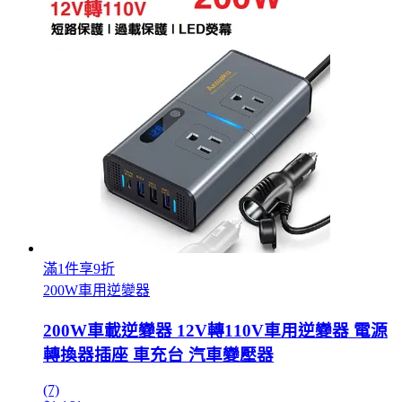
滿1件享9折
200W車用逆變器
200W車載逆變器 12V轉110V車用逆變器 電源
轉換器插座 車充台 汽車變壓器
(7)