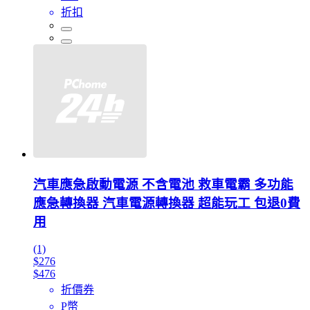
折扣
汽車應急啟動電源 不含電池 救車電霸 多功能
應急轉換器 汽車電源轉換器 超能玩工 包退0費
用
(1)
$276
$476
折價券
P幣