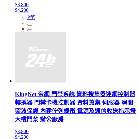
$3,800
$4,200
P幣
KingNet 帝網 門禁系統 資料搜集器連網控制器
轉換器 門禁卡機控制器 資料蒐集 伺服器 瞬間
突波保護 內建佇列緩衝 電源及通信收送指示燈
大樓門禁 辦公廠房
$3,800
$4,200