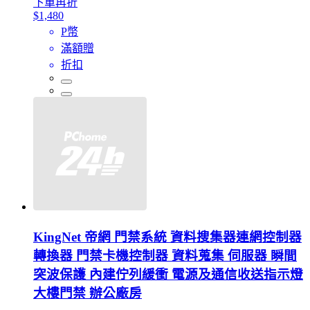
下單再折
$1,480
P幣
滿額贈
折扣
KingNet 帝網 門禁系統 資料搜集器連網控制器
轉換器 門禁卡機控制器 資料蒐集 伺服器 瞬間
突波保護 內建佇列緩衝 電源及通信收送指示燈
大樓門禁 辦公廠房