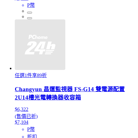
P幣
任選1件享89折
Changyun 昌運監視器 FS-G14 雙電源配置
2U14槽光電轉換器收容箱
$6,322
(售價已折)
$7,104
P幣
折扣