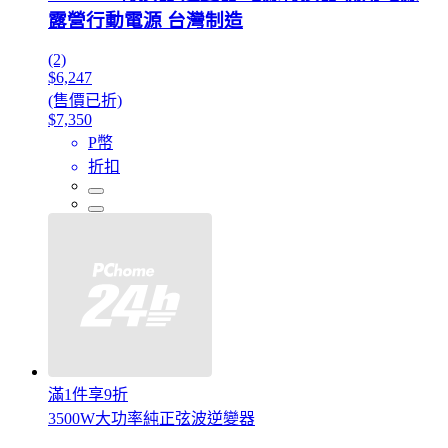
露營行動電源 台灣制造
(2)
$6,247
(售價已折)
$7,350
P幣
折扣
滿1件享9折
3500W大功率純正弦波逆變器