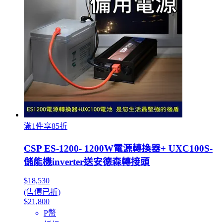
滿1件享85折
CSP ES-1200- 1200W電源轉換器+ UXC100S-
儲能機inverter送安德森轉接頭
$18,530
(售價已折)
$21,800
P幣