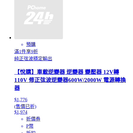
預購
滿1件享9折
純正弦波穩定輸出
【悅購】車載逆變器 逆變器 變壓器 12V轉
110V 修正弦波逆變器600W/2000W 電源轉換
器
$1,776
(售價已折)
$1,974
折價券
P幣