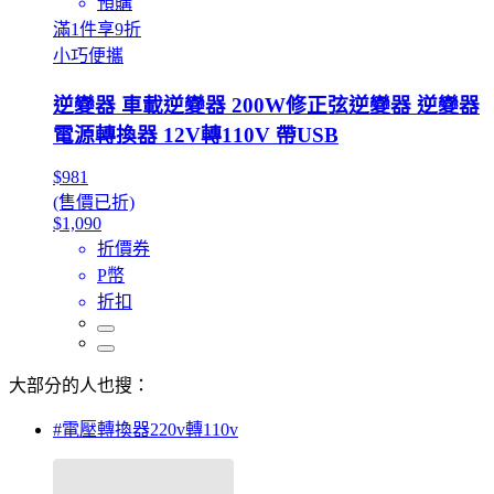
預購
滿1件享9折
小巧便攜
逆變器 車載逆變器 200W修正弦逆變器 逆變器
電源轉換器 12V轉110V 帶USB
$981
(售價已折)
$1,090
折價券
P幣
折扣
大部分的人也搜：
#電壓轉換器220v轉110v