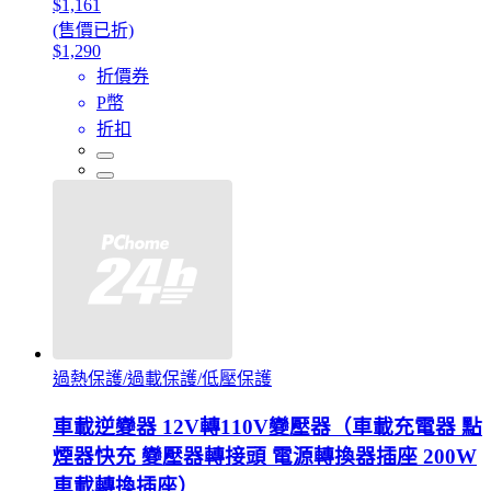
$1,161
(售價已折)
$1,290
折價券
P幣
折扣
過熱保護/過載保護/低壓保護
車載逆變器 12V轉110V變壓器（車載充電器 點
煙器快充 變壓器轉接頭 電源轉換器插座 200W
車載轉換插座）