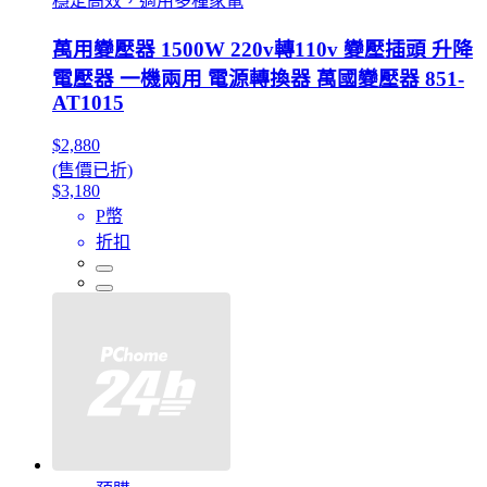
穩定高效，適用多種家電
萬用變壓器 1500W 220v轉110v 變壓插頭 升降
電壓器 一機兩用 電源轉換器 萬國變壓器 851-
AT1015
$2,880
(售價已折)
$3,180
P幣
折扣