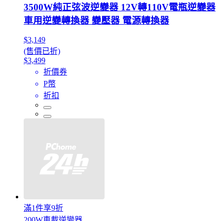
3500W純正弦波逆變器 12V轉110V電瓶逆變器
車用逆變轉換器 變壓器 電源轉換器
$3,149
(售價已折)
$3,499
折價券
P幣
折扣
滿1件享9折
200W車載逆變器