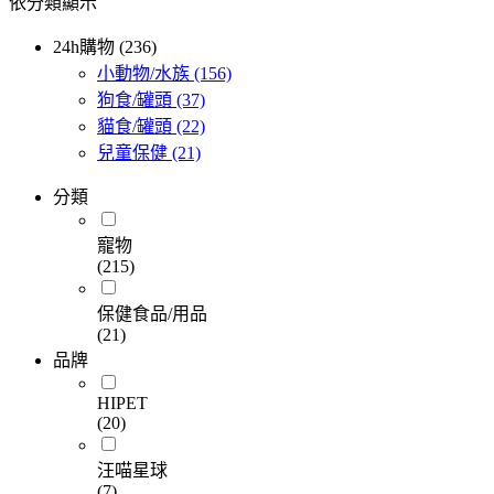
依分類顯示
24h購物 (236)
小動物/水族
(156)
狗食/罐頭
(37)
貓食/罐頭
(22)
兒童保健
(21)
分類
寵物
(215)
保健食品/用品
(21)
品牌
HIPET
(20)
汪喵星球
(7)