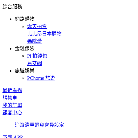
綜合服務
網路購物
露天拍賣
比比昂日本購物
媽咪愛
金融保險
Pi 拍錢包
易安網
旅遊娛樂
PChome 旅遊
最近看過
購物車
我的訂單
顧客中心
追蹤清單
退貨
會員設定
下載 APP