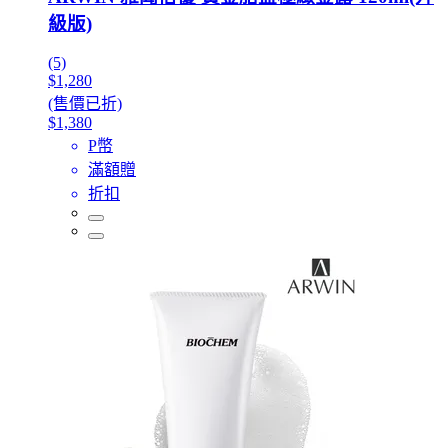
級版)
(5)
$1,280
(售價已折)
$1,380
P幣
滿額贈
折扣