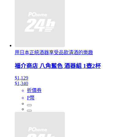
用日本正統酒器享受品飲清酒的樂趣
福介商店 八角藍色 酒器組 1壺2杯
$1,129
$1,340
折價券
P幣