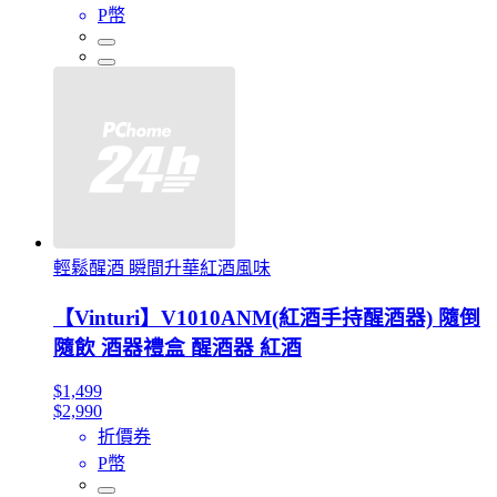
P幣
輕鬆醒酒 瞬間升華紅酒風味
【Vinturi】V1010ANM(紅酒手持醒酒器) 隨倒
隨飲 酒器禮盒 醒酒器 紅酒
$1,499
$2,990
折價券
P幣