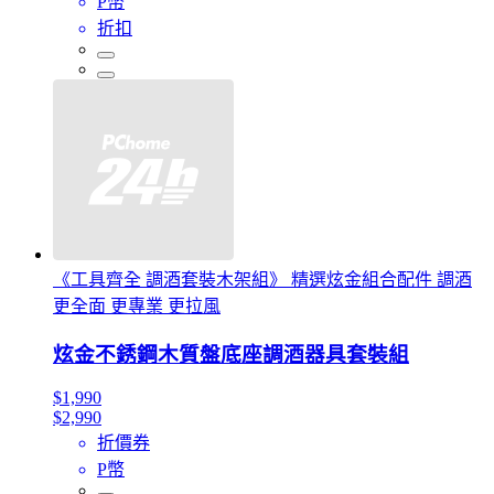
P幣
折扣
《工具齊全 調酒套裝木架組》 精選炫金組合配件 調酒
更全面 更專業 更拉風
炫金不銹鋼木質盤底座調酒器具套裝組
$1,990
$2,990
折價券
P幣