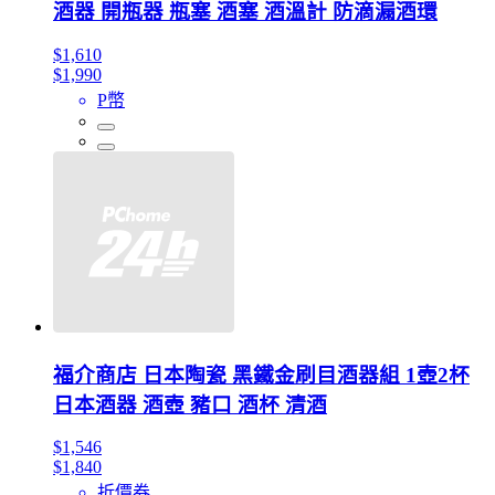
酒器 開瓶器 瓶塞 酒塞 酒溫計 防滴漏酒環
$1,610
$1,990
P幣
福介商店 日本陶瓷 黑鐵金刷目酒器組 1壺2杯
日本酒器 酒壺 豬口 酒杯 清酒
$1,546
$1,840
折價券