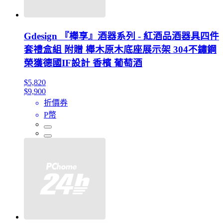
Gdesign 『櫸享』酒器系列 - 紅酒品酒器具四件
套禮盒組 附贈 櫸木原木底座展示架 304不鏽鋼
榮獲德國IF設計 香檳 葡萄酒
$5,820
$9,900
折價券
P幣