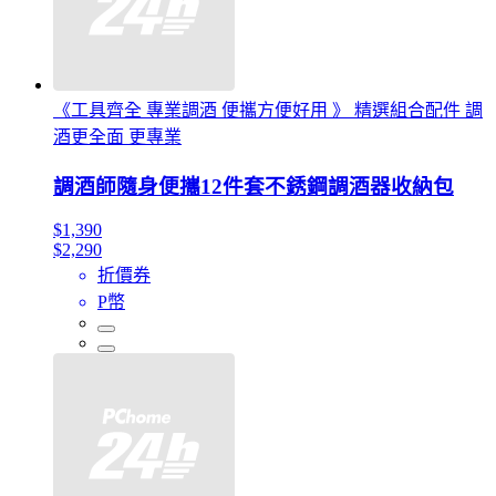
《工具齊全 專業調酒 便攜方便好用 》 精選組合配件 調
酒更全面 更專業
調酒師隨身便攜12件套不銹鋼調酒器收納包
$1,390
$2,290
折價券
P幣