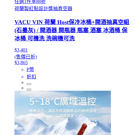
任選1件享88折
荷蘭製紅點設計獎抽真空器
VACU VIN 荷蘭 Host保冷冰桶+開酒抽真空組
(石墨灰) / 開酒器 開瓶器 瓶塞 酒塞 冰酒桶 保
冰桶 可機洗 洗碗機可洗
$3,401
(售價已折)
$3,865
P幣
折扣