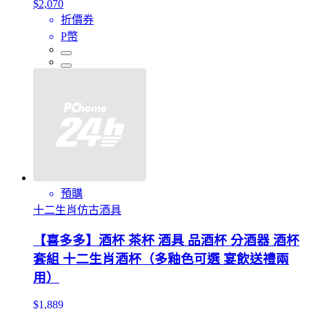
$2,070
折價券
P幣
預購
十二生肖仿古酒具
【喜多多】酒杯 茶杯 酒具 品酒杯 分酒器 酒杯
套組 十二生肖酒杯（多釉色可選 宴飲送禮兩
用）
$1,889