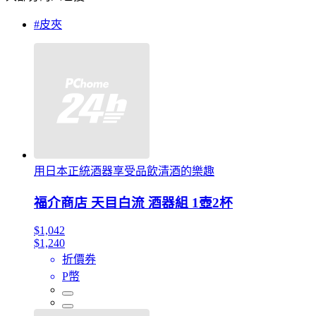
#皮夾
用日本正統酒器享受品飲清酒的樂趣
福介商店 天目白流 酒器組 1壺2杯
$1,042
$1,240
折價券
P幣