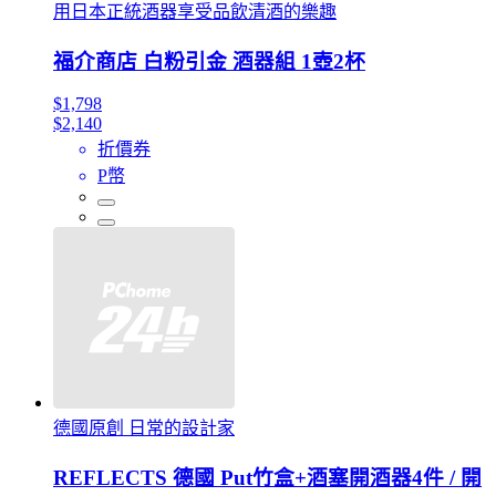
用日本正統酒器享受品飲清酒的樂趣
福介商店 白粉引金 酒器組 1壺2杯
$1,798
$2,140
折價券
P幣
德國原創 日常的設計家
REFLECTS 德國 Put竹盒+酒塞開酒器4件 / 開