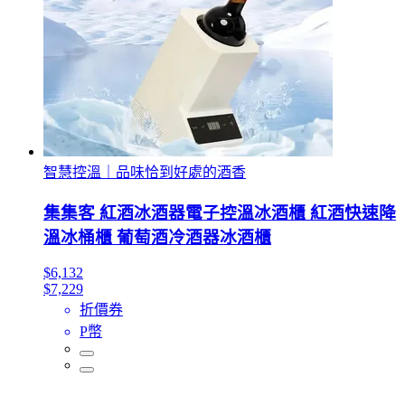
智慧控溫｜品味恰到好處的酒香
集集客 紅酒冰酒器電子控溫冰酒櫃 紅酒快速降
溫冰桶櫃 葡萄酒冷酒器冰酒櫃
$6,132
$7,229
折價券
P幣