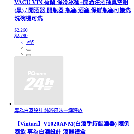
VACU VIN 荷蘭 保冷冰桶+開酒注酒抽真空組
(黑) / 開酒器 開瓶器 瓶塞 酒塞 保鮮瓶塞可機洗
洗碗機可洗
$2,260
$2,780
P幣
專為白酒設計 純粹風味一鍵釋放
【Vinturi】V1020ANM(白酒手持醒酒器) 隨倒
隨飲 專為白酒設計 酒器禮盒