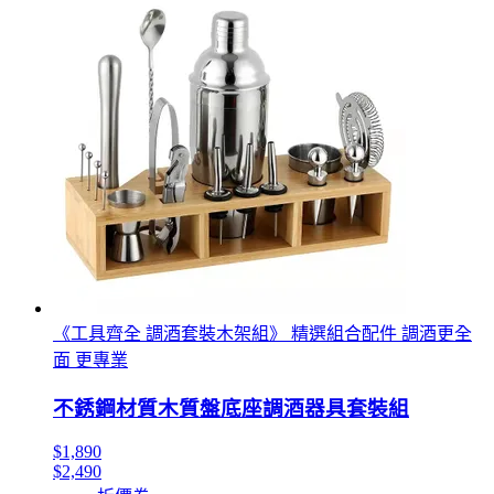
《工具齊全 調酒套裝木架組》 精選組合配件 調酒更全
面 更專業
不銹鋼材質木質盤底座調酒器具套裝組
$1,890
$2,490