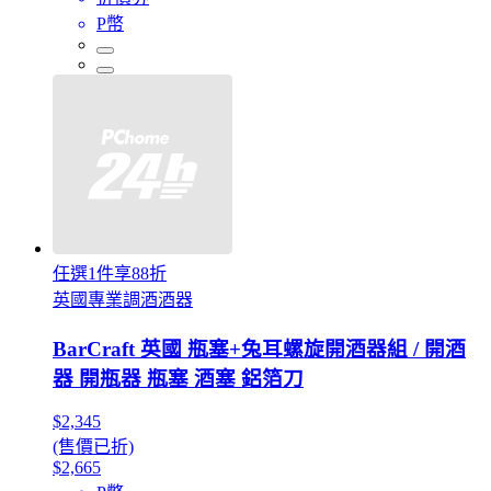
P幣
任選1件享88折
英國專業調酒酒器
BarCraft 英國 瓶塞+兔耳螺旋開酒器組 / 開酒
器 開瓶器 瓶塞 酒塞 鋁箔刀
$2,345
(售價已折)
$2,665