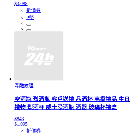
$3,088
折價券
P幣
浮雕紋理
空酒瓶 烈酒瓶 客戶送禮 品酒杯 高檔禮品 生日
禮物 烈酒杯 威士忌酒瓶 酒器 玻璃杯禮盒
$843
$1,095
折價券