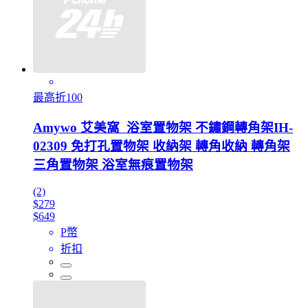
最高折100
Amywo 艾美窩 浴室置物架 不鏽鋼轉角架IH-
02309 免打孔置物架 收納架 轉角收納 轉角架
三角置物架 浴室無痕置物架
(2)
$279
$649
P幣
折扣