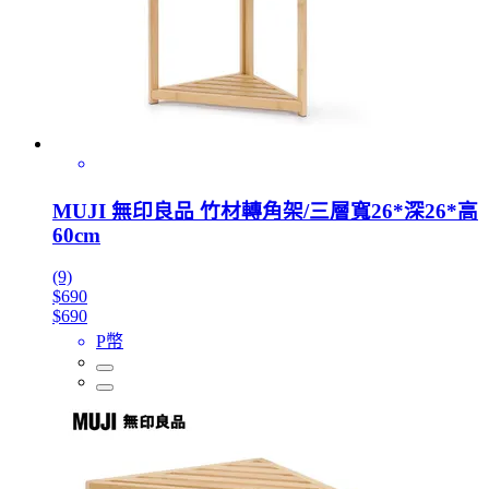
MUJI 無印良品 竹材轉角架/三層寬26*深26*高
60cm
(9)
$690
$690
P幣