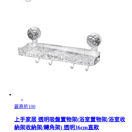
最高折100
上手家居 透明吸盤置物架(浴室置物架/浴室收
納架收納架/轉角架) 透明36cm直款