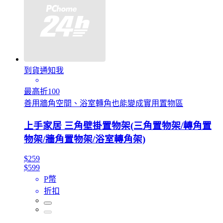
到貨通知我
最高折100
善用牆角空間、浴室轉角也能變成實用置物區
上手家居 三角壁掛置物架(三角置物架/轉角置
物架/牆角置物架/浴室轉角架)
$259
$599
P幣
折扣