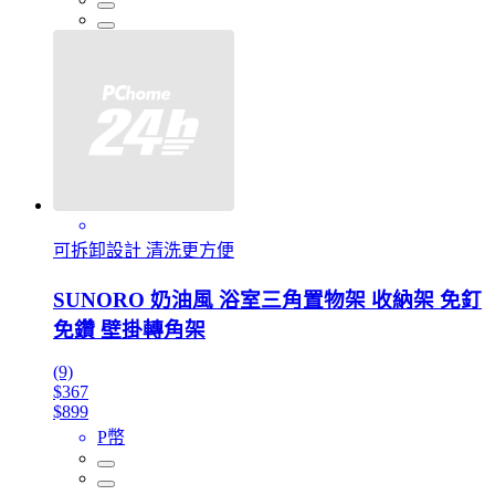
可拆卸設計 清洗更方便
SUNORO 奶油風 浴室三角置物架 收納架 免釘
免鑽 壁掛轉角架
(9)
$367
$899
P幣