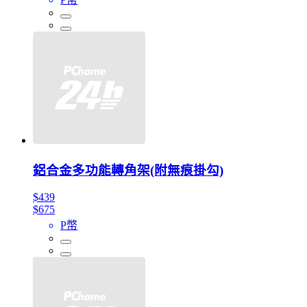
鋁合金多功能轉角架(附無痕掛勾)
$439
$675
P幣