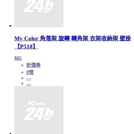
My Color 角落架 旋轉 轉角架 衣架收納架 壁掛
【P510】
$85
折價券
P幣