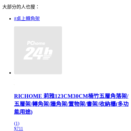
大部分的人也搜：
#桌上轉角架
RICHOME 莉雅123CM30CM楠竹五層角落架/
五層架/轉角架/牆角架/置物架/書架/收納櫃(多功
能用途)
(1)
$711