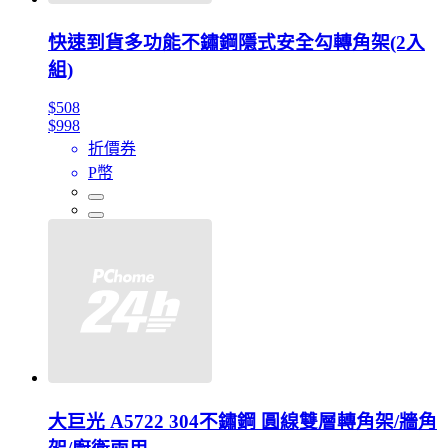
快速到貨多功能不鏽鋼隱式安全勾轉角架(2入
組)
$508
$998
折價券
P幣
大巨光 A5722 304不鏽鋼 圓線雙層轉角架/牆角