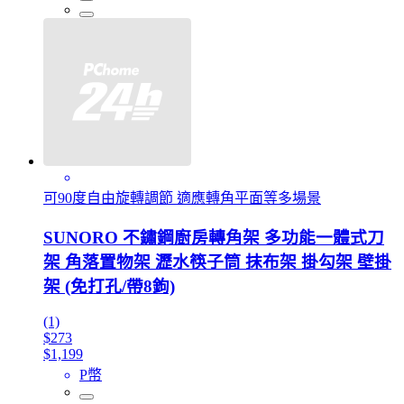
可90度自由旋轉調節 適應轉角平面等多場景
SUNORO 不鏽鋼廚房轉角架 多功能一體式刀
架 角落置物架 瀝水筷子筒 抹布架 掛勾架 壁掛
架 (免打孔/帶8鉤)
(1)
$273
$1,199
P幣