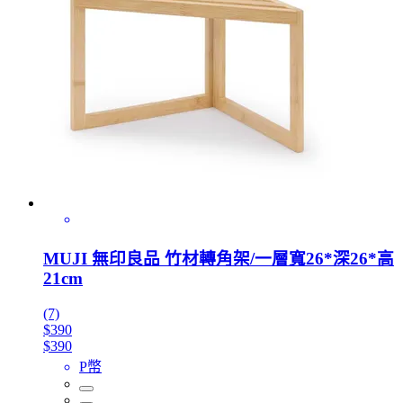
MUJI 無印良品 竹材轉角架/一層寬26*深26*高
21cm
(7)
$390
$390
P幣