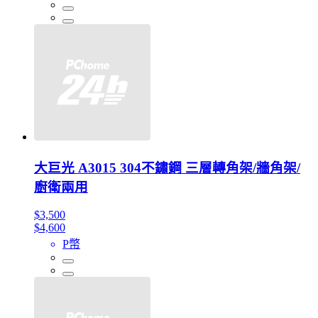
大巨光 A3015 304不鏽鋼 三層轉角架/牆角架/
廚衛兩用
$3,500
$4,600
P幣