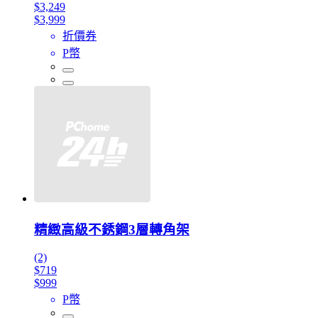
$3,249
$3,999
折價券
P幣
精緻高級不銹鋼3層轉角架
(2)
$719
$999
P幣