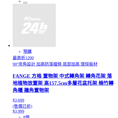
預購
最高折1200
90°夾角設計 加高防落檔條 底部加高 環保板材
FANGE 方格 置物架 中式轉角架 轉角花架 落
地植物放置架 高157.5cm多層花盆托架 楠竹轉
角櫃 牆角置物架
$3,699
(售價已折)
$3,999
P幣