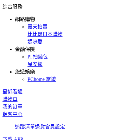
綜合服務
網路購物
露天拍賣
比比昂日本購物
媽咪愛
金融保險
Pi 拍錢包
易安網
旅遊娛樂
PChome 旅遊
最近看過
購物車
我的訂單
顧客中心
追蹤清單
退貨
會員設定
下載 APP