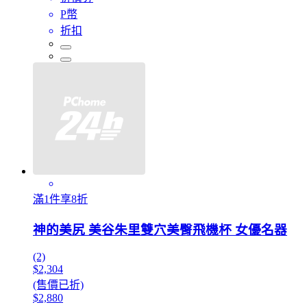
P幣
折扣
滿1件享8折
神的美尻 美谷朱里雙穴美臀飛機杯 女優名器
(2)
$2,304
(售價已折)
$2,880