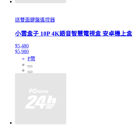
送雙面鍵盤遙控器
小雲盒子 10P 4K語音智慧電視盒 安卓機上盒
$5,480
$5,980
P幣