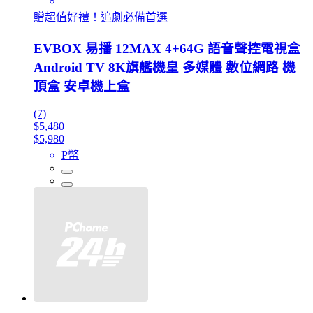
贈超值好禮！追劇必備首選
EVBOX 易播 12MAX 4+64G 語音聲控電視盒
Android TV 8K旗艦機皇 多媒體 數位網路 機
頂盒 安卓機上盒
(7)
$5,480
$5,980
P幣