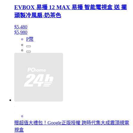
EVBOX 易播 12 MAX 易播 智能電視盒 送 擺
頭製冷風扇-奶茶色
$5,480
$5,980
P幣
贈超值大禮包！Google正版授權 跨時代集大成震頂規電
視盒