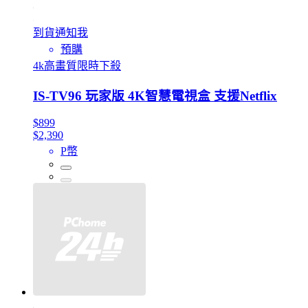
到貨通知我
預購
4k高畫質限時下殺
IS-TV96 玩家版 4K智慧電視盒 支援Netflix
$899
$2,390
P幣