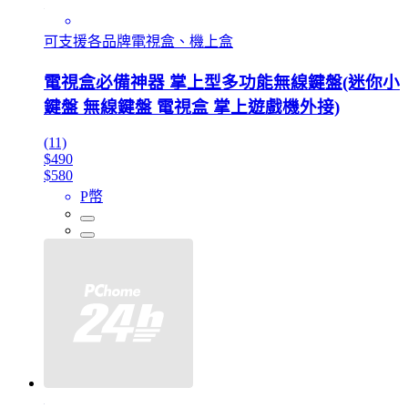
可支援各品牌電視盒、機上盒
電視盒必備神器 掌上型多功能無線鍵盤(迷你小
鍵盤 無線鍵盤 電視盒 掌上遊戲機外接)
(11)
$490
$580
P幣