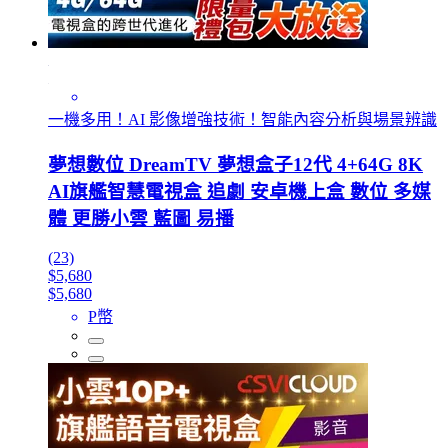
一機多用！AI 影像增強技術！智能內容分析與場景辨識
夢想數位 DreamTV 夢想盒子12代 4+64G 8K
AI旗艦智慧電視盒 追劇 安卓機上盒 數位 多媒
體 更勝小雲 藍圖 易播
(23)
$5,680
$5,680
P幣