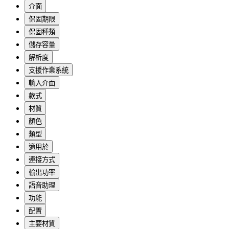
介面
保固期限
保固種類
儲存容量
解析度
支援作業系統
輸入介面
款式
材質
顏色
類型
適用於
連接方式
輸出功率
語音助理
功能
配置
主要材質