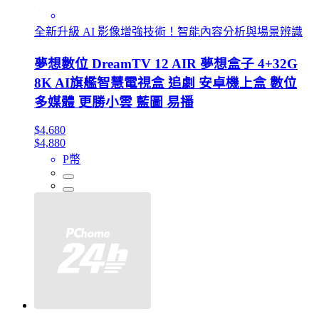
全新升級 AI 影像增強技術！智能內容分析與場景辨識
夢想數位 DreamTV 12 AIR 夢想盒子 4+32G
8K AI旗艦智慧電視盒 追劇 安卓機上盒 數位
多媒體 更勝小雲 藍圖 易播
$4,680
$4,880
P幣