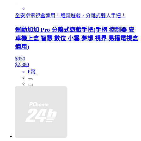
全安卓電視盒適用！體感遊戲，分離式雙人手把！
運動加加 Pro 分離式遊戲手把(手柄 控制器 安
卓機上盒 智慧 數位 小雲 夢想 視界 易播電視盒
適用)
$950
$2,380
P幣