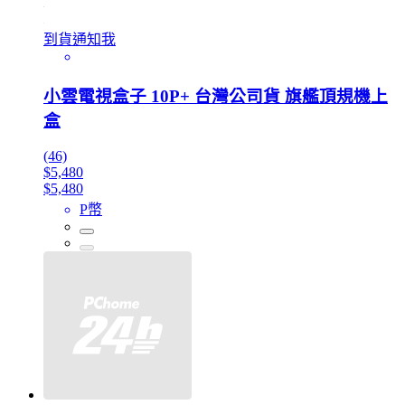
到貨通知我
小雲電視盒子 10P+ 台灣公司貨 旗艦頂規機上
盒
(46)
$5,480
$5,480
P幣