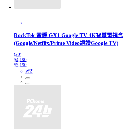
RockTek 雷爵 GX1 Google TV 4K智慧電視盒
(Google/Netflix/Prime Video認證Google TV)
(20)
$4,190
$5,190
P幣