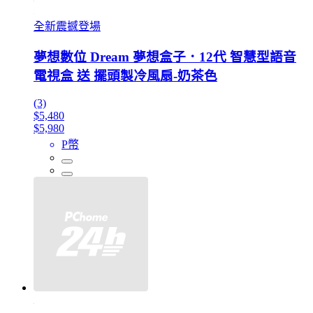
全新震撼登場
夢想數位 Dream 夢想盒子．12代 智慧型語音
電視盒 送 擺頭製冷風扇-奶茶色
(3)
$5,480
$5,980
P幣