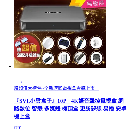
贈超值大禮包~全新旗艦電視盒震撼上市！
『SVI.小雲盒子』10P+ 4K語音聲控電視盒 網
路數位 智慧 多媒體 機頂盒 更勝夢想 易播 安卓
機上盒
(79)