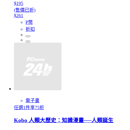
$195
(售價已折)
$261
P幣
折扣
電子書
任選1件享75折
Kobo 人類大歷史：知識漫畫──人類誕生