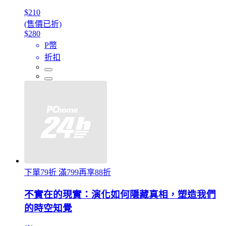
$210
(售價已折)
$280
P幣
折扣
下單79折 滿799再享88折
不實在的現實：演化如何隱藏真相，塑造我們
的時空知覺