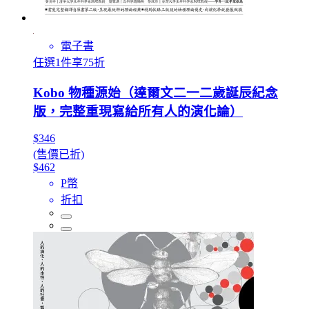
電子書
任選1件享75折
Kobo 物種源始（達爾文二一二歲誕辰紀念
版，完整重現寫給所有人的演化論）
$346
(售價已折)
$462
P幣
折扣