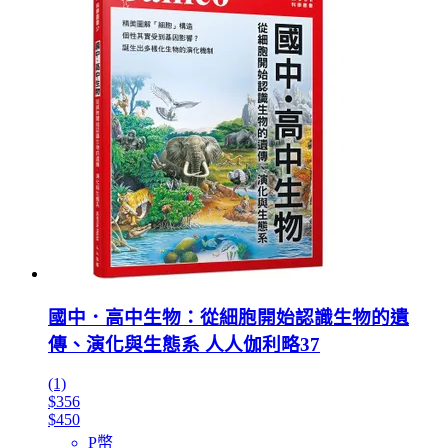
國中．高中生物：從細胞開始認識生物的遺
傳、演化與生態系 人人伽利略37
(1)
$356
$450
P幣