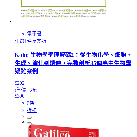
電子書
任選1件享75折
Kobo 生物學學理解碼2：從生物化學、細胞、
生理、演化到遺傳，完整剖析35個高中生物學
疑難案例
$292
(售價已折)
$390
P幣
折扣